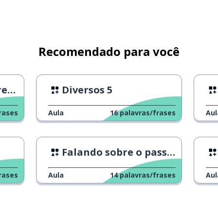
 capaz
Recomendado para você
deração (por ... )
! 1
Diversos 5
ectativas (de ...)
rases
Aula
16
palavras/frases
Aul
Falando sobre o passado
rases
Aula
14
palavras/frases
Aul