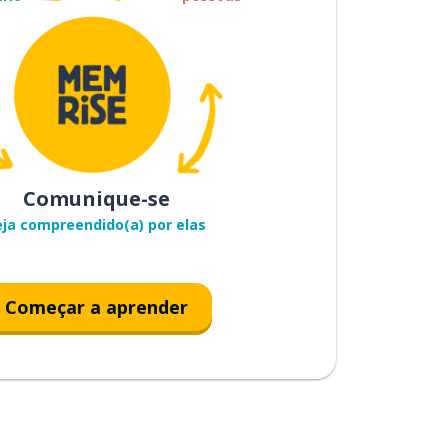
Comunique-se
eja compreendido(a) por elas
Começar a aprender