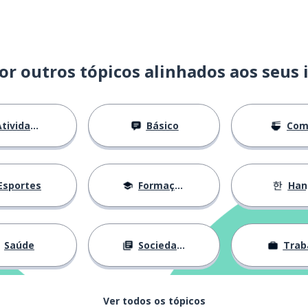
or outros tópicos alinhados aos seus 
tividades
Básico
Com
Esportes
Formação
Han
Saúde
Sociedade
Trab
Ver todos os tópicos