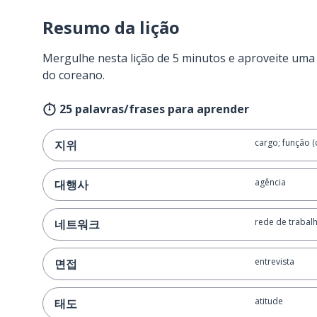
Resumo da lição
Mergulhe nesta lição de 5 minutos e aproveite um
do coreano.
25 palavras/frases para aprender
cargo; função 
지위
agência
대행사
rede de trabal
네트워크
entrevista
면접
atitude
태도