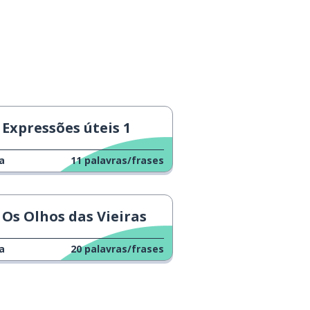
Expressões úteis 1
a
11
palavras/frases
Os Olhos das Vieiras
a
20
palavras/frases