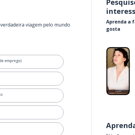
Pesquis
interes
Aprenda a f
a verdadeira viagem pelo mundo
gosta
(de emprego)
ho
Aprenda