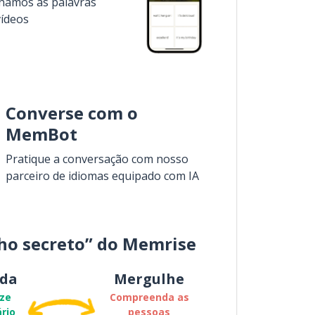
inamos as palavras
vídeos
Converse com o
MemBot
Pratique a conversação com nosso
parceiro de idiomas equipado com IA
ho secreto” do Memrise
da
Mergulhe
ze
Compreenda as
rio
pessoas