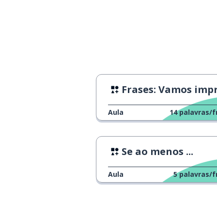
estar apto; ser
할 수 있다
ser incapaz
할 수 없다
ter grande consi
높이 평가하다
Frases: Vamos impressioná-los
esperar; ter exp
기대하다
Aula
14
palavras/f
Se ao menos ...
Aula
5
palavras/f