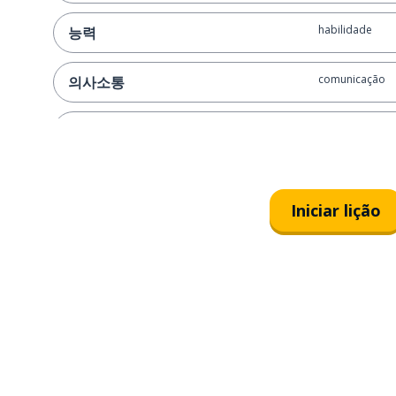
habilidade
능력
comunicação
의사소통
solução de pr
문제 해결
ser rápido par
빨리 배우다
Iniciar lição
estar relaxado
이완되다
autoconfiança
자신감
responsabilid
책임감
oportunidade
기회