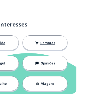
interesses
ida
Compras
gul
Opiniões
alho
Viagens