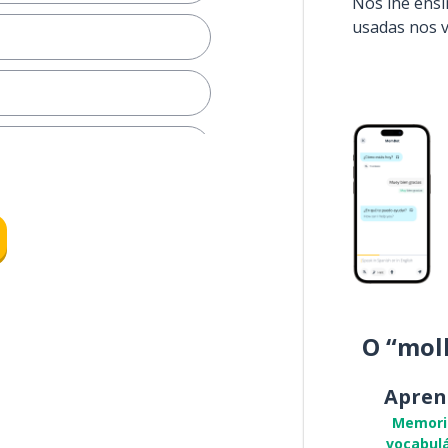
Nós lhe ens
usadas nos 
oblemas
a aprender
O “mol
ade
Apren
Memori
vocabulá