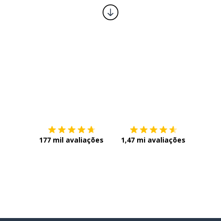
Baixe na
App Store
Baixe n
177 mil avaliações
1,47 mi avaliações