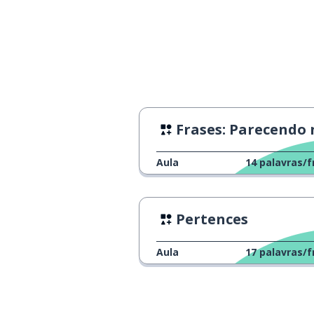
Frases: Parecendo nativos
Aula
14
palavras/f
Pertences
Aula
17
palavras/f