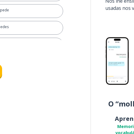
Nós lhe ens
usadas nos 
spede
pedes
O “mol
Apren
Memori
vocabulá