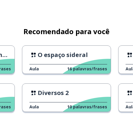
Recomendado para você
 4
O espaço sideral
rases
Aula
16
palavras/frases
Aul
Diversos 2
rases
Aula
10
palavras/frases
Aul