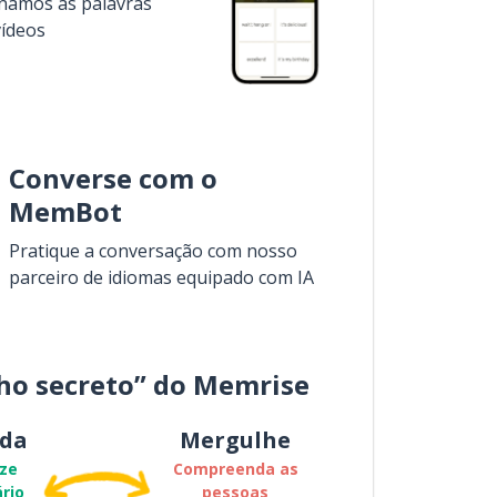
inamos as palavras
vídeos
Converse com o
MemBot
Pratique a conversação com nosso
parceiro de idiomas equipado com IA
ho secreto” do Memrise
da
Mergulhe
ze
Compreenda as
rio
pessoas