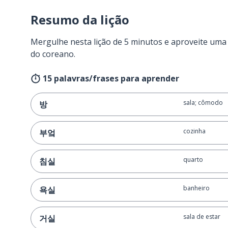
Resumo da lição
Mergulhe nesta lição de 5 minutos e aproveite um
do coreano.
15 palavras/frases para aprender
sala; cômodo
방
cozinha
부엌
quarto
침실
banheiro
욕실
sala de estar
거실