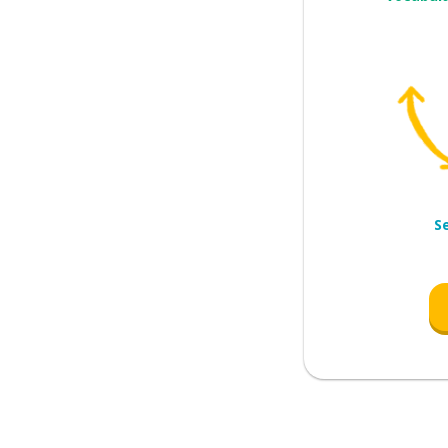
iro?
 cozinha e a sala de estar
S