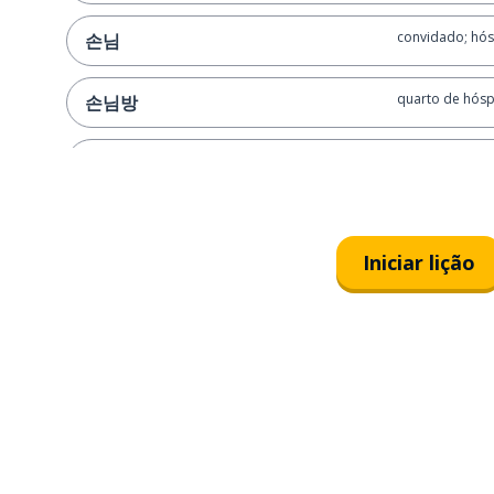
convidado; hó
손님
quarto de hós
손님방
piso; andar
층
escada acima
위층
Iniciar lição
sob
아래에
escada abaixo
아래층
ao lado de
옆에
entre
사이에