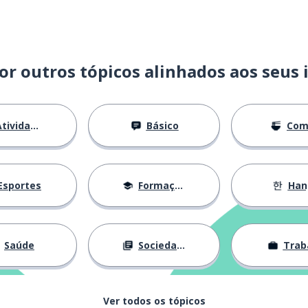
or outros tópicos alinhados aos seus 
tividades
Básico
Com
Esportes
Formação
Han
Saúde
Sociedade
Trab
Ver todos os tópicos