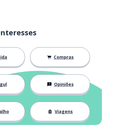
interesses
ida
Compras
gul
Opiniões
alho
Viagens