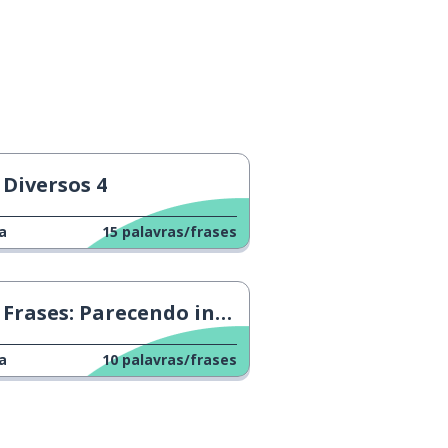
Diversos 4
a
15
palavras/frases
Frases: Parecendo inteligentes 1
a
10
palavras/frases