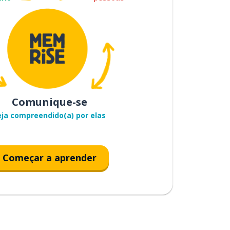
Comunique-se
eja compreendido(a) por elas
Começar a aprender