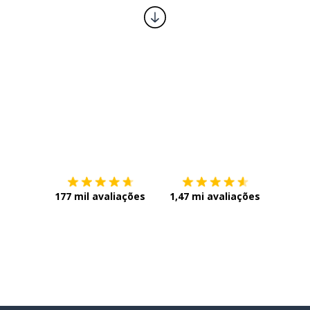
Baixe na
App Store
Baixe n
177 mil avaliações
1,47 mi avaliações