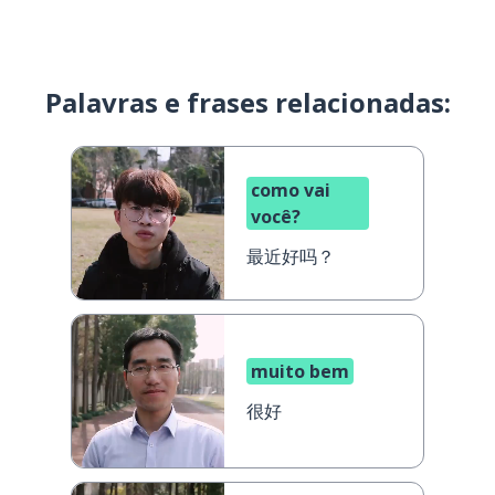
Palavras e frases relacionadas:
como vai
você?
最近好吗？
muito bem
很好