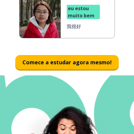
eu estou
muito bem
我很好
Comece a estudar agora mesmo!