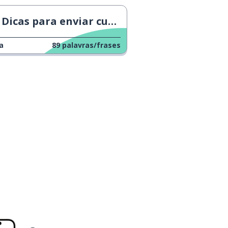
Dicas para enviar currículo
a
89
palavras/frases