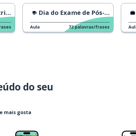
rio
Dia do Exame de Pós-Graduação 2023
rases
Aula
72
palavras/frases
Aul
eúdo do seu
ue mais gosta