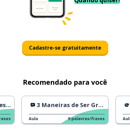
Quando quiser!
Cadastre-se gratuitamente
Recomendado para você
dão
3 Maneiras de Ser Grato
rases
Aula
9
palavras/frases
Aul