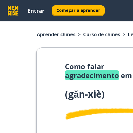
Entrar
Começar a aprender
Aprender chinês
Curso de chinês
Li
Como falar
agradecimento
em 
(
gǎn-xiè
)