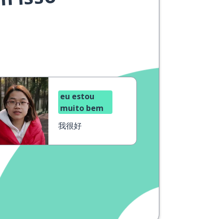
m isso
eu estou
muito bem
我很好