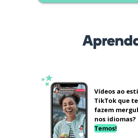
Aprenda
Vídeos ao est
TikTok que te
fazem mergu
nos idiomas?
Temos!