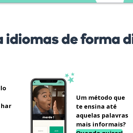
 idiomas de forma di
ilo
Um método que
lhar
te ensina até
aquelas palavras
mais informais?