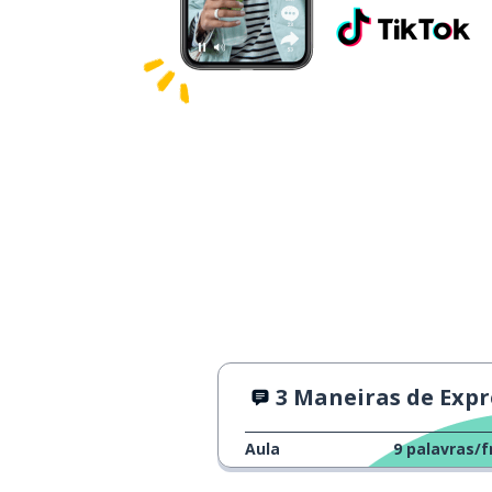
3 Maneiras de Expressar Grati
Aula
9
palavras/f