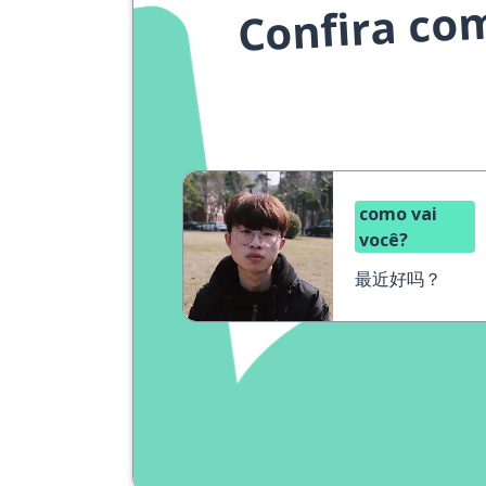
Confira co
como vai
você?
最近好吗？