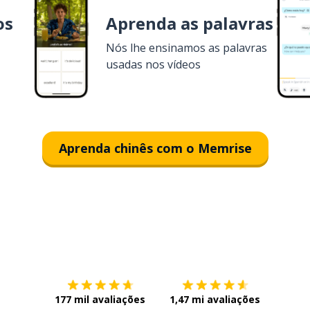
os
Aprenda as palavras
Nós lhe ensinamos as palavras
usadas nos vídeos
Aprenda chinês com o Memrise
Baixe na
App Store
Baixe n
177 mil avaliações
1,47 mi avaliações