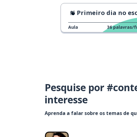
Primeiro dia no escritó
Aula
36
palavras/f
Pesquise por #cont
interesse
Aprenda a falar sobre os temas de q