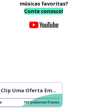
músicas favoritas?
Conte conosco!
Clip Uma Oferta Empolgante Temporada 4
a
101
palavras/frases