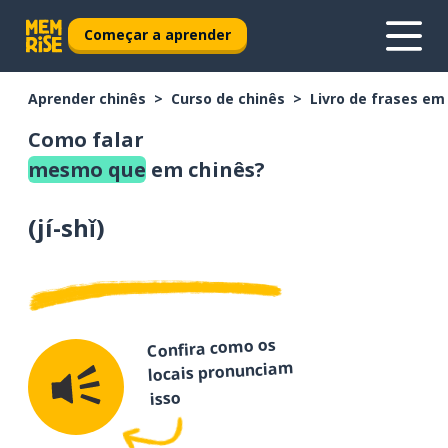
Começar a aprender
Aprender chinês
Curso de chinês
Livro de frases em
Como falar
mesmo que
em chinês?
(
jí-shǐ
)
Confira como os
locais pronunciam
isso