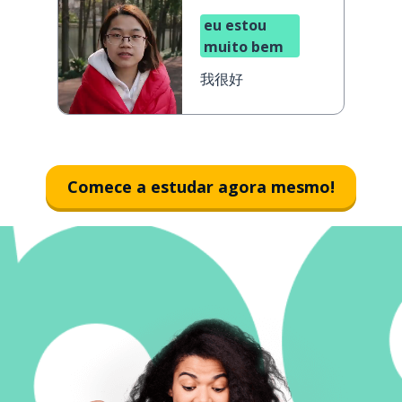
eu estou
muito bem
我很好
Comece a estudar agora mesmo!