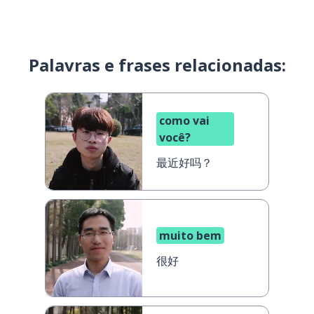
Palavras e frases relacionadas:
como vai
você?
最近好吗？
muito bem
很好