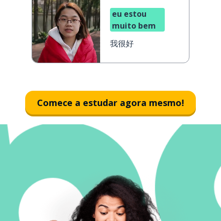
eu estou
muito bem
我很好
Comece a estudar agora mesmo!