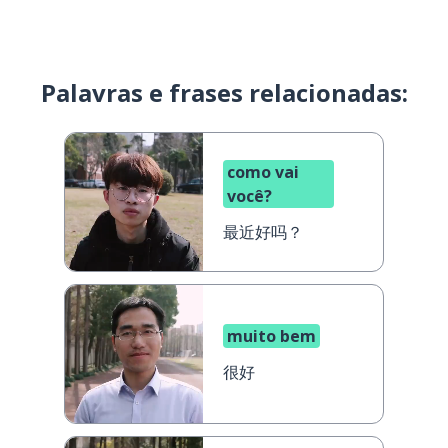
Palavras e frases relacionadas:
como vai
você?
最近好吗？
muito bem
很好