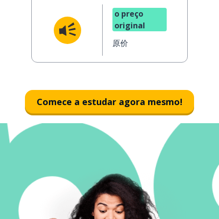
o preço
original
原价
Comece a estudar agora mesmo!