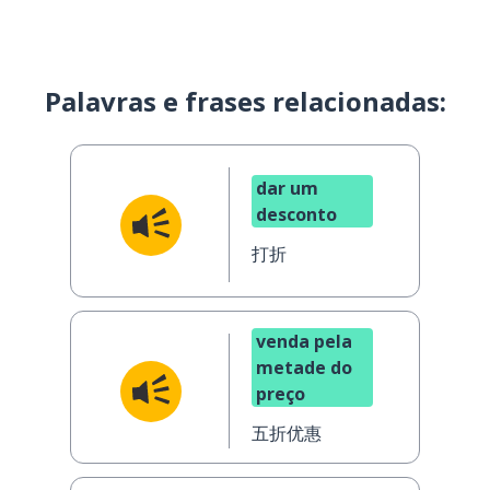
Palavras e frases relacionadas:
dar um
desconto
打折
venda pela
metade do
preço
五折优惠