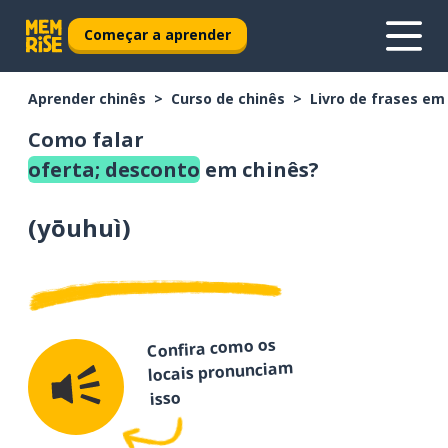
Começar a aprender
Aprender chinês
Curso de chinês
Livro de frases em
Como falar
oferta; desconto
em chinês?
(
yōuhuì
)
Confira como os
locais pronunciam
isso