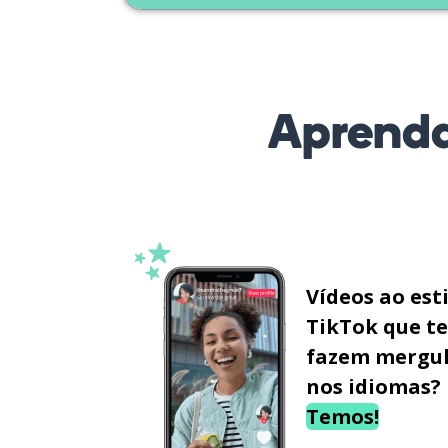
Aprenda
Vídeos ao est
TikTok que te
fazem mergu
nos idiomas?
Temos!