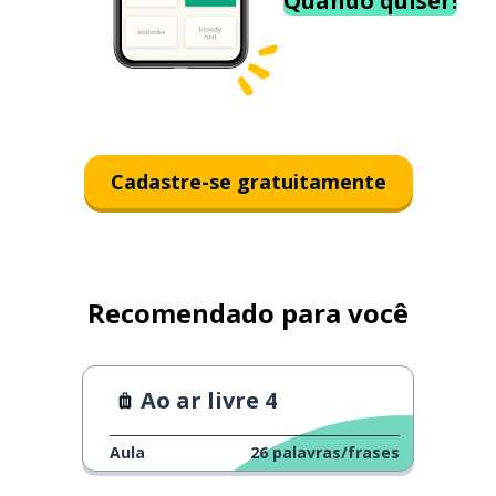
Quando quiser!
Cadastre-se gratuitamente
Recomendado para você
Ao ar livre 4
Aula
26
palavras/frases