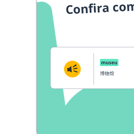
Confira co
museu
博物馆