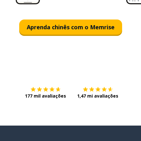
Aprenda chinês com o Memrise
Baixe na
App Store
Baixe n
177 mil avaliações
1,47 mi avaliações