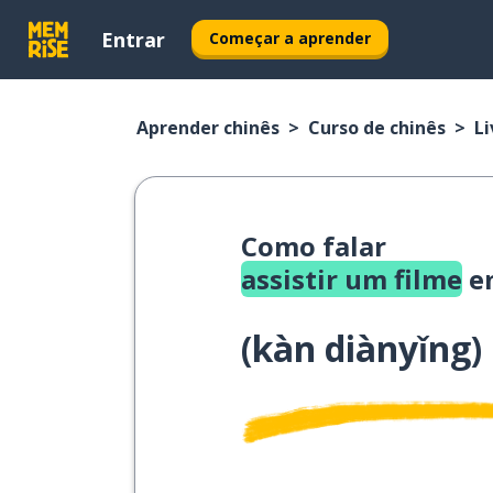
Entrar
Começar a aprender
Aprender chinês
Curso de chinês
Li
Como falar
assistir um filme
em
(
kàn diànyǐng
)