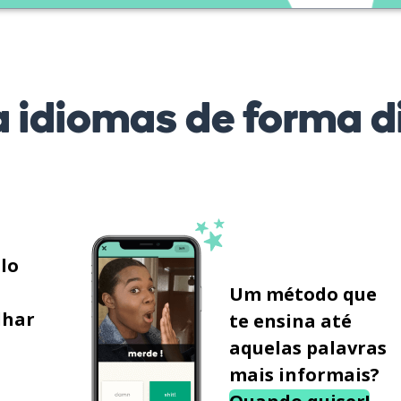
 idiomas de forma di
ilo
Um método que
lhar
te ensina até
aquelas palavras
mais informais?