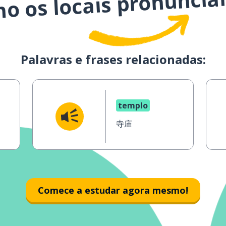
mo os locais pronuncia
Palavras e frases relacionadas:
templo
寺庙
Comece a estudar agora mesmo!