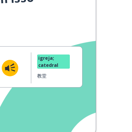
m isso
igreja;
catedral
教堂