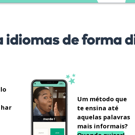
 idiomas de forma di
ilo
Um método que
lhar
te ensina até
aquelas palavras
mais informais?