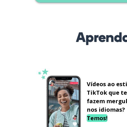
Aprenda
Vídeos ao est
TikTok que te
fazem mergu
nos idiomas?
Temos!