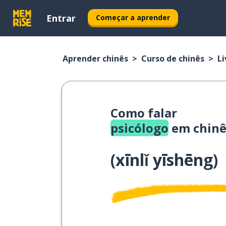
Entrar
Começar a aprender
Aprender chinês
Curso de chinês
Li
Como falar
psicólogo
em chinê
(
xīnlǐ yīshēng
)