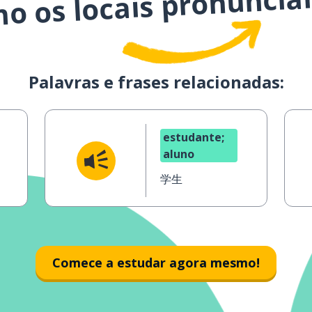
mo os locais pronuncia
Palavras e frases relacionadas:
estudante;
aluno
学生
Comece a estudar agora mesmo!