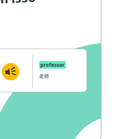
m isso
professor
老师