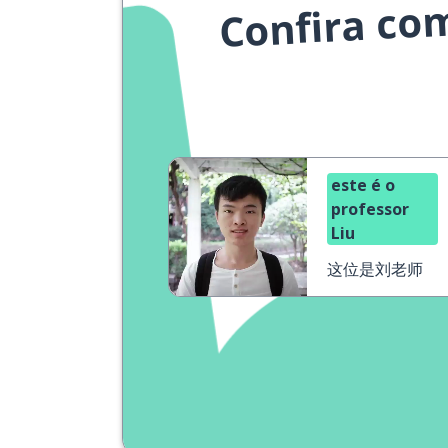
Confira co
este é o
professor
Liu
这位是刘老师