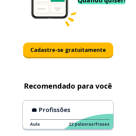
Quando quiser!
Cadastre-se gratuitamente
Recomendado para você
Profissões
Aula
22
palavras/frases