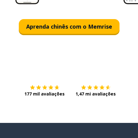
Aprenda chinês com o Memrise
Baixe na
App Store
Baixe n
177 mil avaliações
1,47 mi avaliações