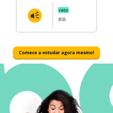
rato
老鼠
Comece a estudar agora mesmo!