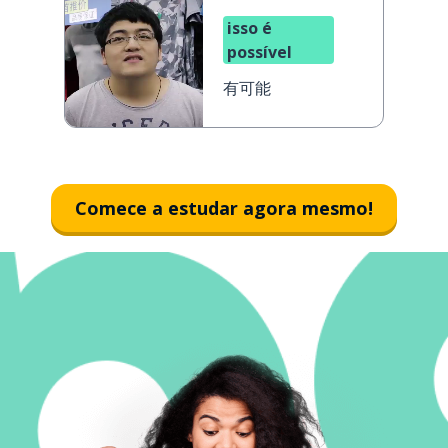
isso é
possível
有可能
Comece a estudar agora mesmo!