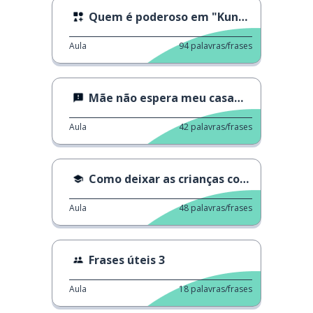
Quem é poderoso em "Kung Fu"
Aula
94
palavras/frases
Mãe não espera meu casamento
Aula
42
palavras/frases
Como deixar as crianças confiantes
Aula
48
palavras/frases
Frases úteis 3
Aula
18
palavras/frases