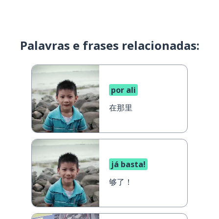
Palavras e frases relacionadas:
por ali
在那里
já basta!
够了！