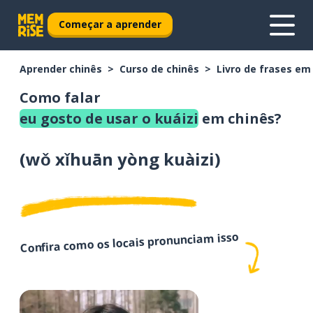
Começar a aprender
Aprender chinês
Curso de chinês
Livro de frases em
Como falar
eu gosto de usar o kuáizi
em chinês?
(
wǒ xǐhuān yòng kuàizi
)
Confira como os locais pronunciam isso