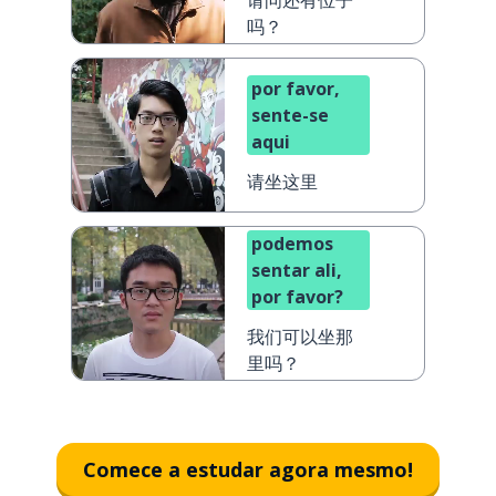
请问还有位子
um
吗？
restaurante)
por favor,
sente-se
aqui
请坐这里
podemos
sentar ali,
por favor?
我们可以坐那
里吗？
Comece a estudar agora mesmo!