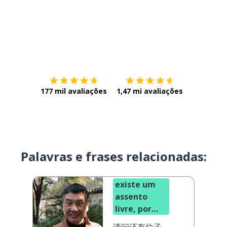
Baixe na
App Store
Baixe na
177 mil avaliações
1,47 mi avaliações
Palavras e frases relacionadas:
existe um
assento
livre, por
favor? (em