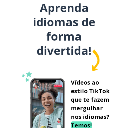
Aprenda
idiomas de
forma
divertida!
Vídeos ao
estilo TikTok
que te fazem
mergulhar
nos idiomas?
Temos!