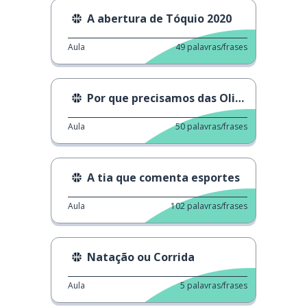
A abertura de Tóquio 2020
Aula
49
palavras/frases
Por que precisamos das Olimpíadas?
Aula
50
palavras/frases
A tia que comenta esportes
Aula
102
palavras/frases
Natação ou Corrida
Aula
5
palavras/frases