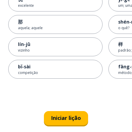
excelente
um; uma 
那
shén
aquela; aquele
o quê?
lín-jū
样
vizinho
padrão;
bǐ-sài
fāng-
competição
método;
Iniciar lição