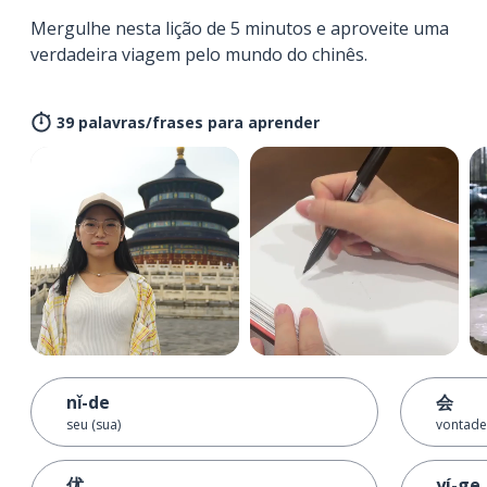
Mergulhe nesta lição de 5 minutos e aproveite uma
verdadeira viagem pelo mundo do chinês.
39 palavras/frases para aprender
nǐ-de
会
seu (sua)
vontade
优
yí-ge