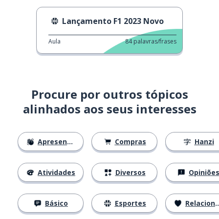
Lançamento F1 2023 Novo
Aula
84
palavras/frases
Procure por outros tópicos
alinhados aos seus interesses
Apresentações
Compras
Hanzi
Atividades
Diversos
Opiniõe
Básico
Esportes
Relacionamentos