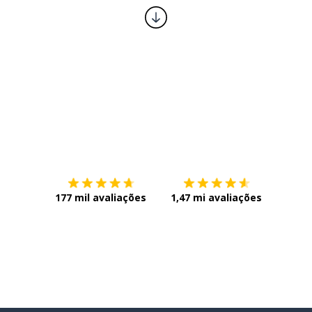
Baixe na
App Store
Baixe n
177 mil avaliações
1,47 mi avaliações