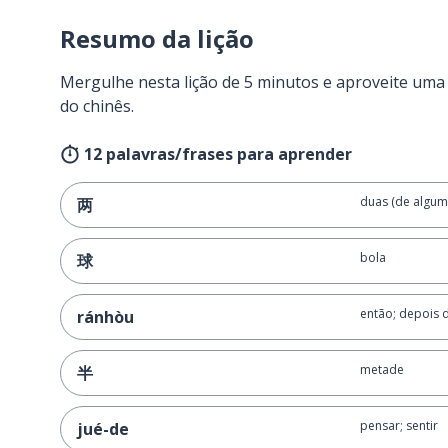
Resumo da lição
Mergulhe nesta lição de 5 minutos e aproveite um
do chinês.
12 palavras/frases para aprender
duas (de algum
两
bola
球
então; depois 
ránhòu
metade
半
pensar; sentir
jué-de