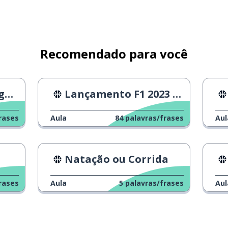
Recomendado para você
o!
Lançamento F1 2023 Novo
rases
Aula
84
palavras/frases
Aul
Natação ou Corrida
rases
Aula
5
palavras/frases
Aul