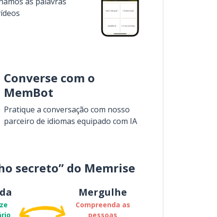
inamos as palavras
vídeos
Converse com o
MemBot
Pratique a conversação com nosso
parceiro de idiomas equipado com IA
ho secreto” do Memrise
da
Mergulhe
ze
Compreenda as
rio
pessoas