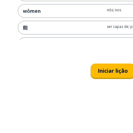
nós; nos
wǒmen
ser capaz de; 
能
acertar; golpea
打
voltar
huí-lai
Iniciar lição
também
也
eles; deles
tā-men
este
zhè-ge