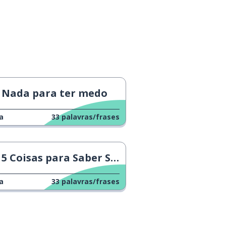
Nada para ter medo
a
33
palavras/frases
5 Coisas para Saber Sobre Yoga
a
33
palavras/frases