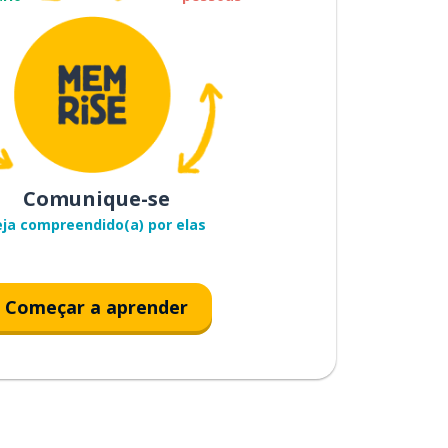
Comunique-se
eja compreendido(a) por elas
Começar a aprender