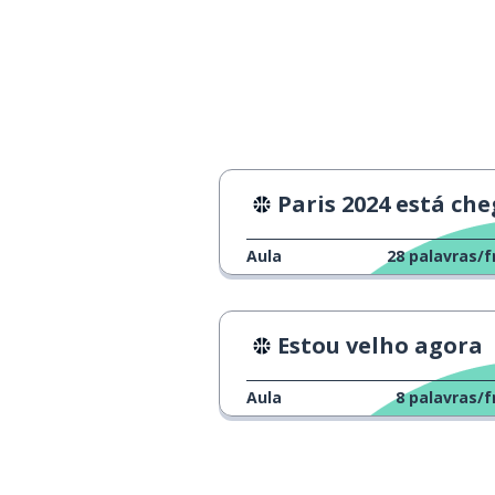
Paris 2024 está chegand
Aula
28
palavras/f
Estou velho agora
Aula
8
palavras/f