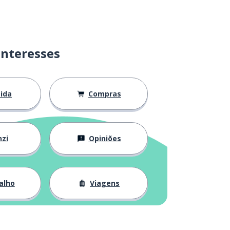
interesses
ida
Compras
zi
Opiniões
alho
Viagens