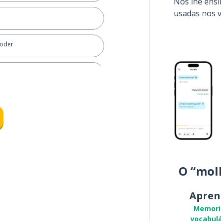
Nós lhe ens
usadas nos 
poder
r
O “mol
Apren
Memori
vocabulá