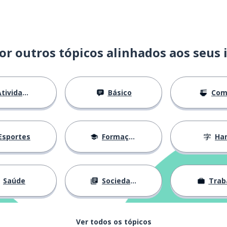
or outros tópicos alinhados aos seus 
tividades
Básico
Com
Esportes
Formação
Han
Saúde
Sociedade
Trab
Ver todos os tópicos