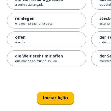
a sorte está lançada
os deta
reinlegen
steck
enganar; pregar uma peça
estar pr
offen
der T
aberto
o diabo
die Welt steht mir offen
der S
que manda no mundo sou eu
mostar
Iniciar lição