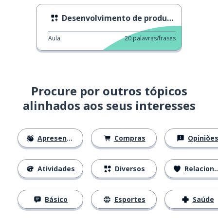
Desenvolvimento de produtos
Aula
20
palavras/frases
Procure por outros tópicos
alinhados aos seus interesses
Apresentações
Compras
Opiniõe
Atividades
Diversos
Relacionamentos
Básico
Esportes
Saúde