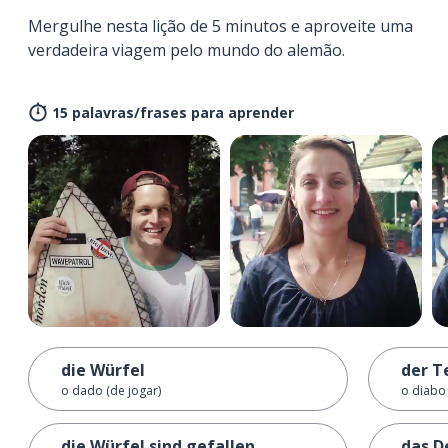
Mergulhe nesta lição de 5 minutos e aproveite uma
verdadeira viagem pelo mundo do alemão.
15 palavras/frases para aprender
die Würfel
der T
o dado (de jogar)
o diabo
die Würfel sind gefallen
das D