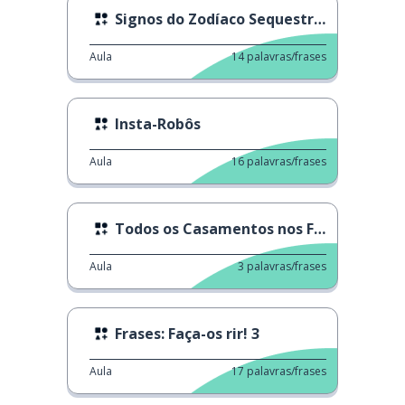
Signos do Zodíaco Sequestrados P1
Aula
14
palavras/frases
Insta-Robôs
Aula
16
palavras/frases
Todos os Casamentos nos Filmes dos Anos 2000
Aula
3
palavras/frases
Frases: Faça-os rir! 3
Aula
17
palavras/frases