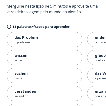
Mergulhe nesta lição de 5 minutos e aproveite uma
verdadeira viagem pelo mundo do alemão.
14 palavras/frases para aprender
das Problem
ende
o problema
termina
wissen
glaub
saber
confie 
suchen
das V
buscar
a prom
verstanden
erzäh
entendido
contar; 