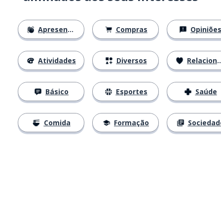
Apresentações
Compras
Opiniõe
Atividades
Diversos
Relacionamentos
Básico
Esportes
Saúde
Comida
Formação
Sociedad
Baixe na
App Store
Baixe na