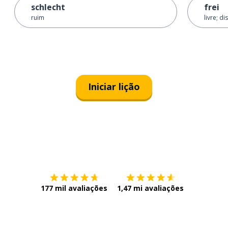
schlecht
frei
ruim
livre; d
Iniciar lição
Baixe na
App Store
Baixe na
177 mil avaliações
1,47 mi avaliações