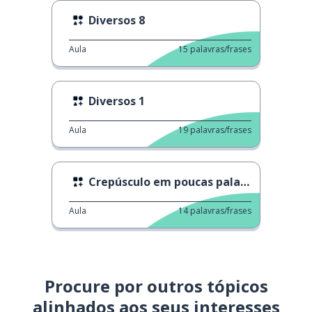
Diversos 8
Aula
15
palavras/frases
Diversos 1
Aula
19
palavras/frases
Crepúsculo em poucas palavras
Aula
14
palavras/frases
Procure por outros tópicos
alinhados aos seus interesses