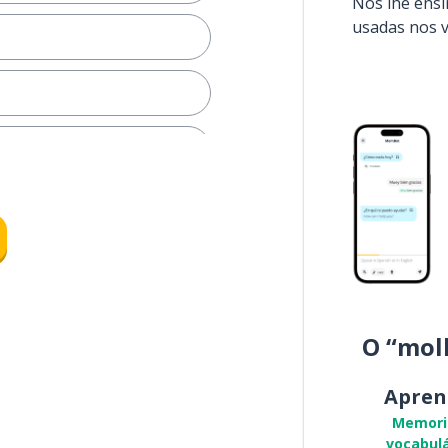
Nós lhe ens
usadas nos 
a frase e vírgula)
O “mol
Apren
Memori
vocabulá