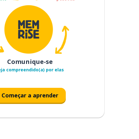
Comunique-se
eja compreendido(a) por elas
Começar a aprender