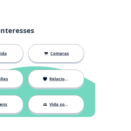
interesses
ida
Compras
iões
Relacionamentos
gens
Vida social