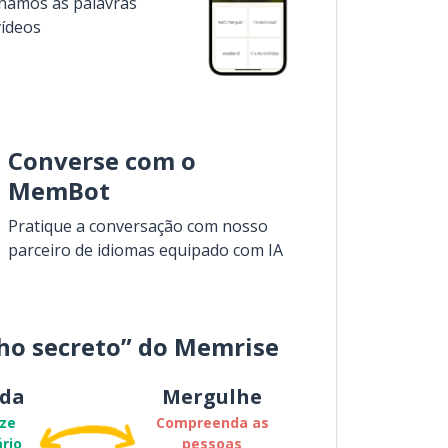
inamos as palavras
vídeos
Converse com o
MemBot
Pratique a conversação com nosso
parceiro de idiomas equipado com IA
ho secreto” do Memrise
da
Mergulhe
ze
Compreenda as
rio
pessoas