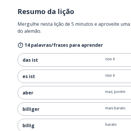
Resumo da lição
Mergulhe nesta lição de 5 minutos e aproveite um
do alemão.
14 palavras/frases para aprender
isso é
das ist
isso é
es ist
mas; porém
aber
mais barato
billiger
barato
billig