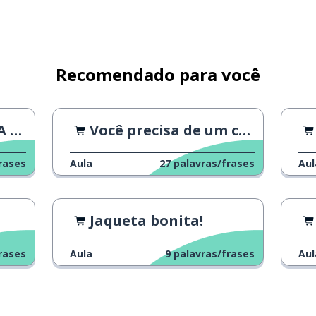
Recomendado para você
LE
Você precisa de um cartão de crédito?
rases
Aula
27
palavras/frases
Aul
Jaqueta bonita!
rases
Aula
9
palavras/frases
Aul