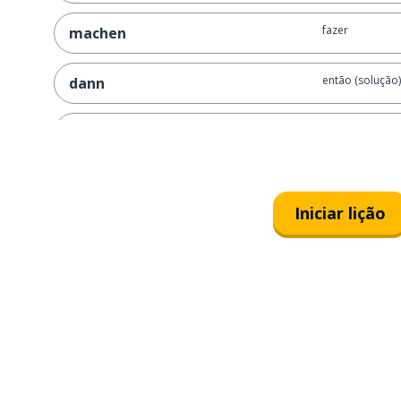
fazer
machen
então (solução)
dann
por favor
bitte
aquilo (após um
dass
Iniciar lição
só; apenas
nur
sim
ja
por
pro
mas
doch