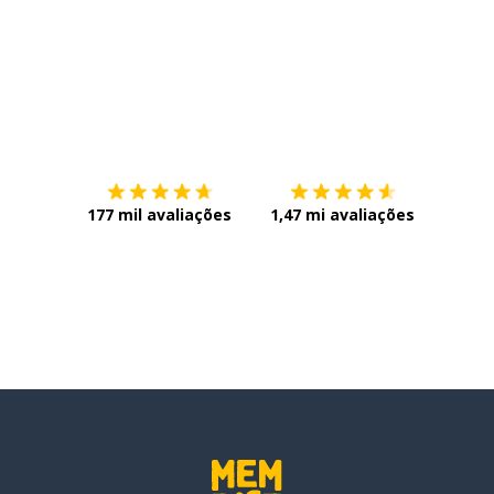
Baixe na
App Store
Baixe n
177 mil avaliações
1,47 mi avaliações