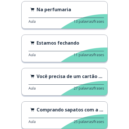
Na perfumaria
Aula
13
palavras/frases
Estamos fechando
Aula
11
palavras/frases
Você precisa de um cartão de crédito?
Aula
27
palavras/frases
Comprando sapatos com a mãe
Aula
25
palavras/frases