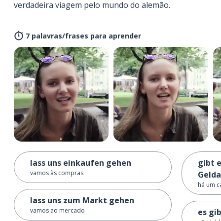
verdadeira viagem pelo mundo do alemão.
7 palavras/frases para aprender
lass uns einkaufen gehen
gibt 
vamos às compras
Geld
há um ca
lass uns zum Markt gehen
vamos ao mercado
es gi