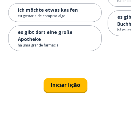
não há 
ich möchte etwas kaufen
eu gostaria de comprar algo
es gib
Buch
há muita
es gibt dort eine große
Apotheke
há uma grande farmácia
Iniciar lição
Baixe na
App Store
Baixe na