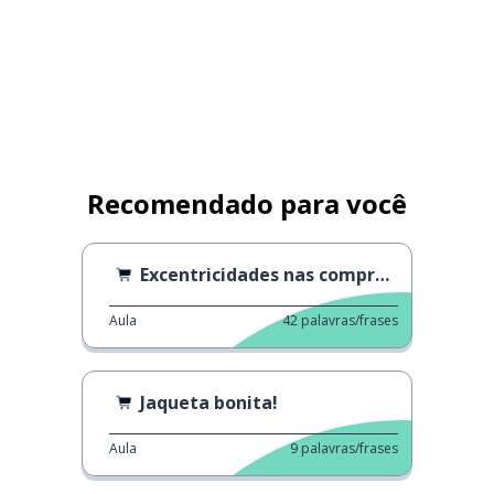
Recomendado para você
Excentricidades nas compras na Alemanha
Aula
42
palavras/frases
Jaqueta bonita!
Aula
9
palavras/frases