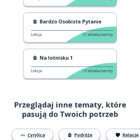
Bardzo Osobiste Pytanie
Lekcja
12
słówka/zwroty
Na lotnisku 1
Lekcja
19
słówka/zwroty
Przeglądaj inne tematy, które
pasują do Twoich potrzeb
Cyrylica
Podróże
Relacje