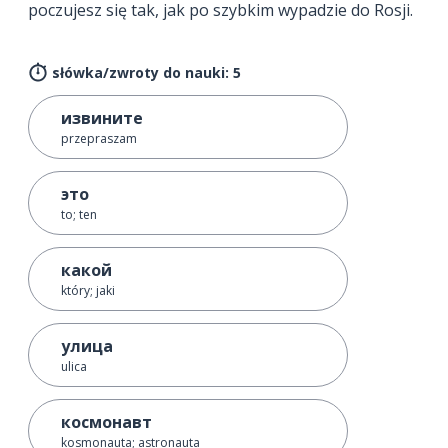
poczujesz się tak, jak po szybkim wypadzie do Rosji.
słówka/zwroty do nauki: 5
извините
przepraszam
это
to; ten
какой
który; jaki
улица
ulica
космонавт
kosmonauta; astronauta