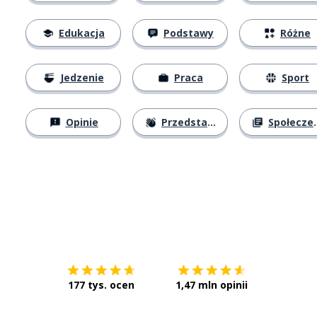
Edukacja
Podstawy
Różne
Jedzenie
Praca
Sport
Opinie
Przedstawianie się
Społeczeństwo
Pobierz z
App Store
Pobierz 
177 tys. ocen
1,47 mln opinii