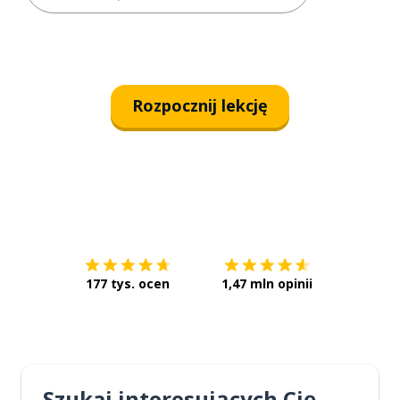
Rozpocznij lekcję
Pobierz z
App Store
Pobierz 
177 tys. ocen
1,47 mln opinii
Szukaj interesujących Cię