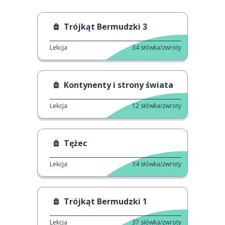
Trójkąt Bermudzki 3
Lekcja
34
słówka/zwroty
Kontynenty i strony świata
Lekcja
12
słówka/zwroty
Tężec
Lekcja
34
słówka/zwroty
Trójkąt Bermudzki 1
Lekcja
37
słówka/zwroty