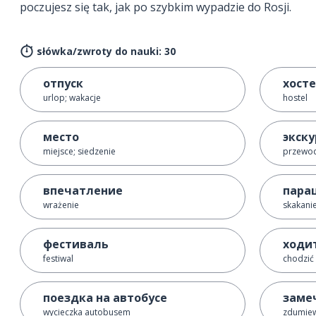
poczujesz się tak, jak po szybkim wypadzie do Rosji.
słówka/zwroty do nauki: 30
отпуск
хост
urlop; wakacje
hostel
место
экск
miejsce; siedzenie
przewod
впечатление
пара
wrażenie
skakani
фестиваль
ходит
festiwal
chodzić 
поездка на автобусе
заме
wycieczka autobusem
zdumiew