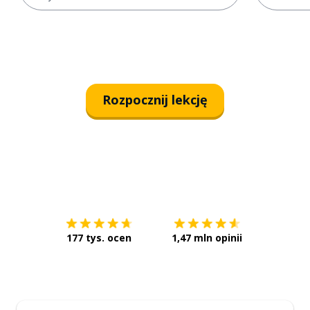
Rozpocznij lekcję
Pobierz z
App Store
Pobierz 
177 tys. ocen
1,47 mln opinii