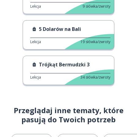
Lekcja
9
słówka/zwroty
5 Dolarów na Bali
Lekcja
19
słówka/zwroty
Trójkąt Bermudzki 3
Lekcja
34
słówka/zwroty
Przeglądaj inne tematy, które
pasują do Twoich potrzeb