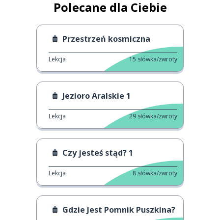
Polecane dla Ciebie
Przestrzeń kosmiczna
Lekcja
15
słówka/zwroty
Jezioro Aralskie 1
Lekcja
29
słówka/zwroty
Czy jesteś stąd? 1
Lekcja
8
słówka/zwroty
Gdzie Jest Pomnik Puszkina?