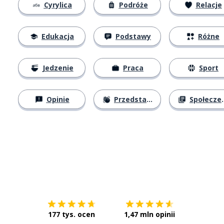
Cyrylica
Podróże
Relacje
Edukacja
Podstawy
Różne
Jedzenie
Praca
Sport
Opinie
Przedstawianie się
Społeczeństwo
Pobierz z
App Store
Pobierz 
177 tys. ocen
1,47 mln opinii