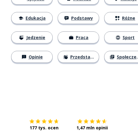
Edukacja
Podstawy
Różne
Jedzenie
Praca
Sport
Opinie
Przedstawianie się
Społeczeństwo
Pobierz z
App Store
Pobierz 
177 tys. ocen
1,47 mln opinii