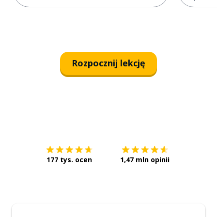
Rozpocznij lekcję
Pobierz z
App Store
Pobierz 
177 tys. ocen
1,47 mln opinii