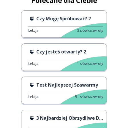
Polecane dla Ciebie
Czy Mogę Spróbować? 2
Lekcja
3
słówka/zwroty
Czy jesteś otwarty? 2
Lekcja
1
słówka/zwroty
Test Najlepszej Szawarmy
Lekcja
51
słówka/zwroty
3 Najbardziej Obrzydliwe Dania