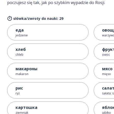
poczujesz się tak, jak po szybkim wypadzie do Rosji.
słówka/zwroty do nauki: 29
еда
овощ
jedzenie
warzyw
хлеб
фрук
chleb
owoc
макароны
мясо
makaron
mięso
рис
сала
ryż
sałata; 
картошка
ябло
ziemniak
jabłko