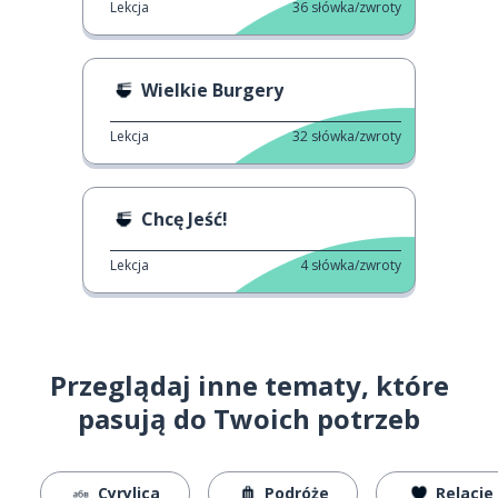
Lekcja
36
słówka/zwroty
Wielkie Burgery
Lekcja
32
słówka/zwroty
Chcę Jeść!
Lekcja
4
słówka/zwroty
Przeglądaj inne tematy, które
pasują do Twoich potrzeb
Cyrylica
Podróże
Relacje