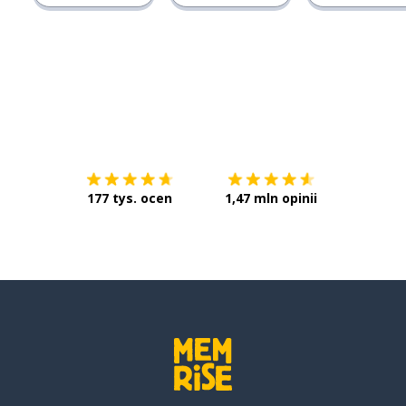
Pobierz z
App Store
Pobierz 
177 tys. ocen
1,47 mln opinii