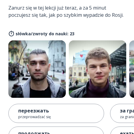
Zanurz się w tej lekcji już teraz, a za 5 minut
poczujesz się tak, jak po szybkim wypadzie do Rosji.
słówka/zwroty do nauki: 23
переезжать
за г
przeprowadzać się
za grani
продолжать
ехать