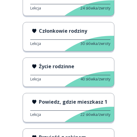
Lekcja
24
słówka/zwroty
Członkowie rodziny
Lekcja
30
słówka/zwroty
Życie rodzinne
Lekcja
40
słówka/zwroty
Powiedz, gdzie mieszkasz 1
Lekcja
22
słówka/zwroty