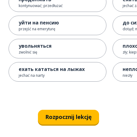
kontynuować; przedłużać
jechać z
уйти на пенсию
до си
przejść na emeryturę
dotąd; n
увольняться
плох
zwolnić się
zły; kiep
ехать кататься на лыжах
непл
jechać na narty
niezły
Rozpocznij lekcję