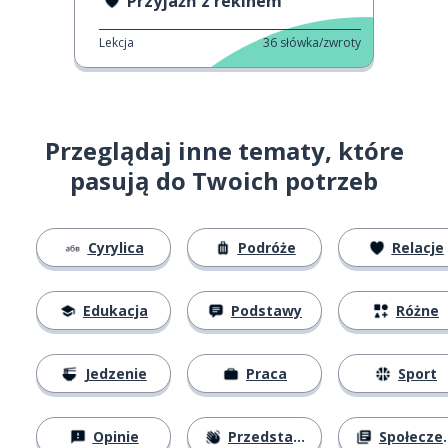
Przyjaźń z rekinem
Lekcja
36
słówka/zwroty
Przeglądaj inne tematy, które
pasują do Twoich potrzeb
Cyrylica
Podróże
Relacje
Edukacja
Podstawy
Różne
Jedzenie
Praca
Sport
Opinie
Przedstawianie się
Społeczeństwo