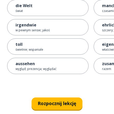
die Welt
manc
świat
czasami
irgendwie
ehrli
w pewnym sensie; jakoś
szczery;
toll
eigen
świetnie; wspaniale
właściw
aussehen
zusa
wygląd; prezencja; wyglądać
razem
Rozpocznij lekcję