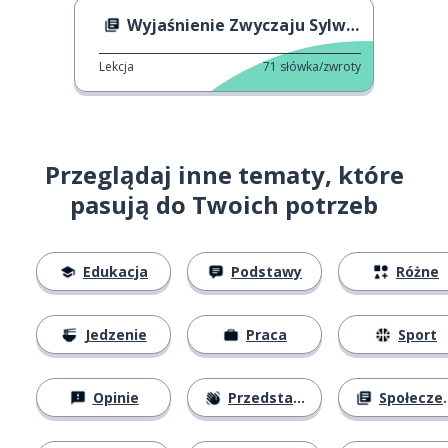
Wyjaśnienie Zwyczaju Sylwestra
Lekcja
71
słówka/zwroty
Przeglądaj inne tematy, które
pasują do Twoich potrzeb
Edukacja
Podstawy
Różne
Jedzenie
Praca
Sport
Opinie
Przedstawianie się
Społeczeństwo