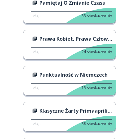
Pamiętaj O Zmianie Czasu
Lekcja
33
słówka/zwroty
Prawa Kobiet, Prawa Człowieka
Lekcja
24
słówka/zwroty
Punktualność w Niemczech
Lekcja
15
słówka/zwroty
Klasyczne Żarty Primaaprilisowe
Lekcja
38
słówka/zwroty