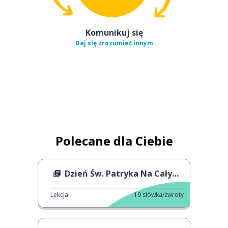
Komunikuj się
Daj się zrozumieć innym
Polecane dla Ciebie
Dzień Św. Patryka Na Całym Świecie
Lekcja
19
słówka/zwroty