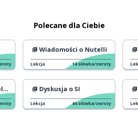
Polecane dla Ciebie
Wiadomości o Nutelli
wroty
Lekcja
14
słówka/zwroty
Lek
cy
Dyskusja o SI
wroty
Lekcja
44
słówka/zwroty
Lek
ny