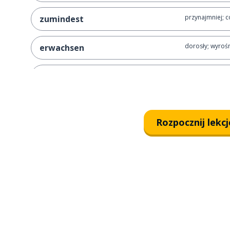
przynajmniej; c
zumindest
dorosły; wyrośn
erwachsen
znosić; likwido
abschaffen
święty; święta
heilig
Rozpocznij lekcj
nigdy
niemals
historyczny
historisch
dlatego; zatem
deshalb
zamiast tego
stattdessen