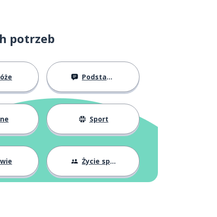
ch potrzeb
róże
Podstawy
żne
Sport
owie
Życie społeczne