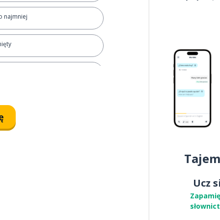
o najmniej
ięty
wać
ę
Tajem
Ucz s
; z tego powodu
Zapamię
słownic