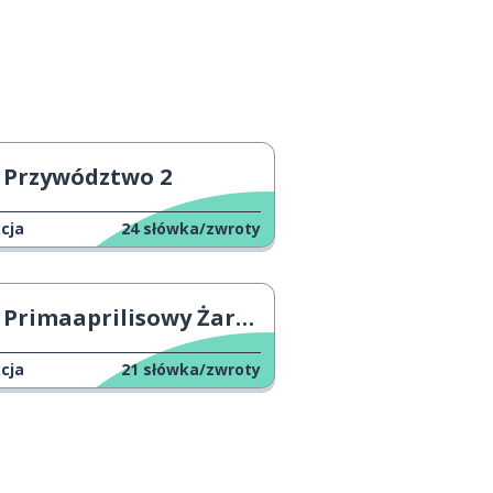
Przywództwo 2
cja
24
słówka/zwroty
Primaaprilisowy Żart Heidi Klum
cja
21
słówka/zwroty