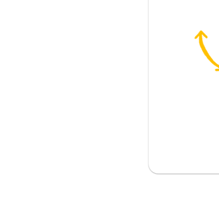
zone
ać (w prezencie)
 wyraźnie