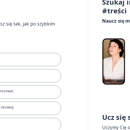
Szukaj 
#treści
Naucz się m
esz się tak, jak po szybkim
prezować
rzeciwny
Ucz się
Uczymy Cię s