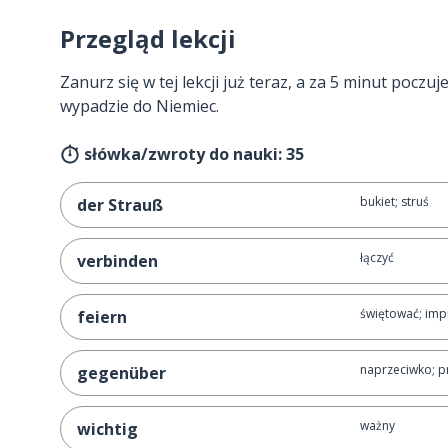
Przegląd lekcji
Zanurz się w tej lekcji już teraz, a za 5 minut poczuj
wypadzie do Niemiec.
słówka/zwroty do nauki: 35
bukiet; struś
der Strauß
łączyć
verbinden
świętować; im
feiern
naprzeciwko; p
gegenüber
ważny
wichtig