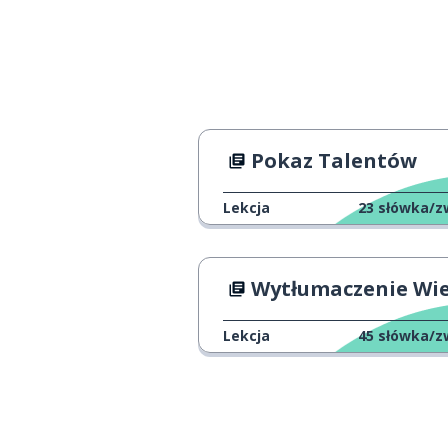
widok
die Sicht
zrozumiały
verständlich
drzwi
die Tür
Pokaz Talentów
serce
das Herz
Lekcja
23
słówka/z
racjonalny
rational
Wytłumaczenie Wielkano
dość; całkiem
ziemlich
Lekcja
45
słówka/z
pierwszy; tylko
erst
świetny; kapital
großartig