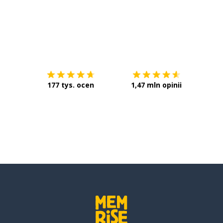
Pobierz z
App Store
Pobier
177 tys. ocen
1,47 mln opinii