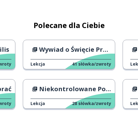
Polecane dla Ciebie
lis
Wywiad o Święcie Pracy
owany
wroty
Lekcja
41
słówka/zwroty
Lek
nni
brać
Niekontrolowane Pożary
wroty
Lekcja
28
słówka/zwroty
Lek