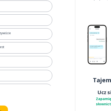
zywiście
jest
Tajem
y
Ucz s
Zapamię
słownic