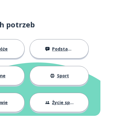
ch potrzeb
róże
Podstawy
żne
Sport
owie
Życie społeczne