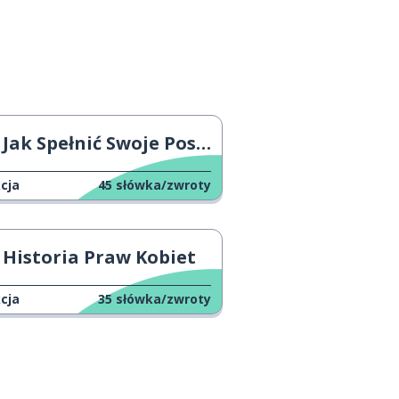
Jak Spełnić Swoje Postanowienia
cja
45
słówka/zwroty
Historia Praw Kobiet
cja
35
słówka/zwroty