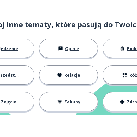
ochodzić
j inne tematy, które pasują do Twoi
Jedzenie
Opinie
Pod
ocą
zedstawianie się
Relacje
Ró
ły
Zajęcia
Zakupy
Zdr