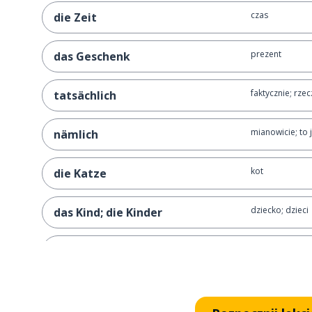
czas
die Zeit
prezent
das Geschenk
faktycznie; rzec
tatsächlich
mianowicie; to 
nämlich
kot
die Katze
dziecko; dzieci
das Kind; die Kinder
pracowity; piln
fleißig
nowy
neu