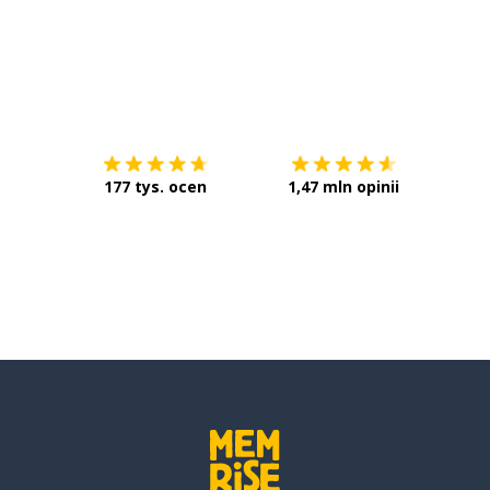
Pobierz z
App Store
Pobier
177 tys. ocen
1,47 mln opinii