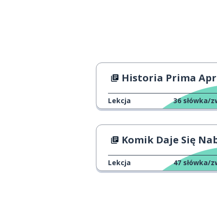
miotła
der Besen
ukrywać
verstecken
duch
der Geist
Historia Prima Apri
szalony; zwari
verrückt
Lekcja
36
słówka/z
powinien; powi
sollen
Komik Daje Się Na
wydarzenie
das Ereignis
Lekcja
47
słówka/z
szóstego
am sechsten
grudzień
Dezember