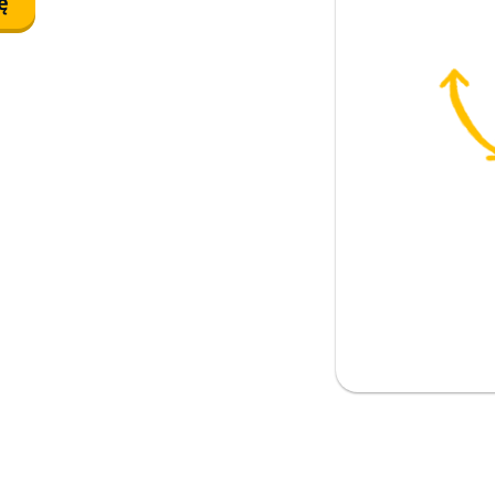
ę
ynić
; z tego powodu
; szanować
prawdę