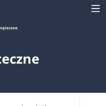
wiąteczne
teczne