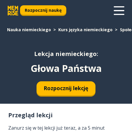
Rozpocznij naukę
Nauka niemieckiego
Kurs języka niemieckiego
Społ
Lekcja niemieckiego:
Głowa Państwa
Rozpocznij lekcję
Przegląd lekcji
Zanurz się w tej lekcji już teraz, a za 5 minut