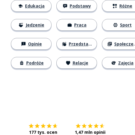
Edukacja
Podstawy
Różne
Jedzenie
Praca
Sport
Opinie
Przedstawianie się
Społeczeństwo
Podróże
Relacje
Zajęcia
Pobierz z
App Store
Pobierz 
177 tys. ocen
1,47 mln opinii