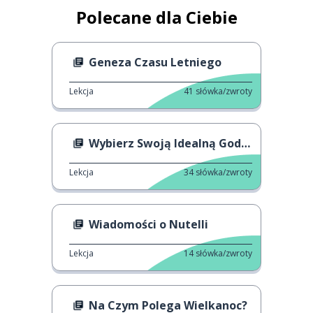
Polecane dla Ciebie
Geneza Czasu Letniego
Lekcja
41
słówka/zwroty
Wybierz Swoją Idealną Godzinę Pobudki
Lekcja
34
słówka/zwroty
Wiadomości o Nutelli
Lekcja
14
słówka/zwroty
Na Czym Polega Wielkanoc?