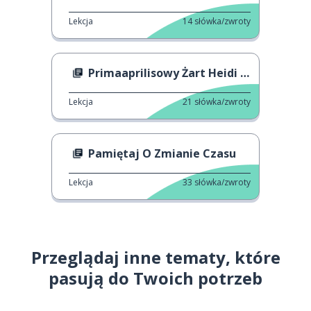
Lekcja
14
słówka/zwroty
Primaaprilisowy Żart Heidi Klum
Lekcja
21
słówka/zwroty
Pamiętaj O Zmianie Czasu
Lekcja
33
słówka/zwroty
Przeglądaj inne tematy, które
pasują do Twoich potrzeb