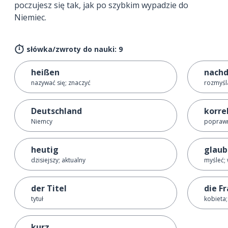
poczujesz się tak, jak po szybkim wypadzie do
Niemiec.
słówka/zwroty do nauki: 9
heißen
nach
nazywać się; znaczyć
rozmyśl
Deutschland
korre
Niemcy
poprawn
heutig
glau
dzisiejszy; aktualny
myśleć; 
der Titel
die F
tytuł
kobieta
kurz