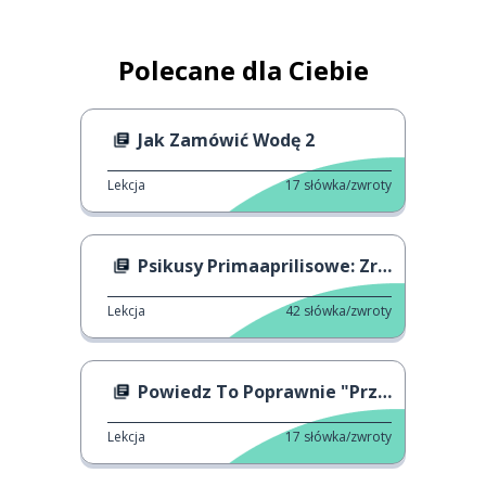
Polecane dla Ciebie
Jak Zamówić Wodę 2
Lekcja
17
słówka/zwroty
Psikusy Primaaprilisowe: Zrób To Sam
Lekcja
42
słówka/zwroty
Powiedz To Poprawnie "Przyjaciel vs Partner"
Lekcja
17
słówka/zwroty