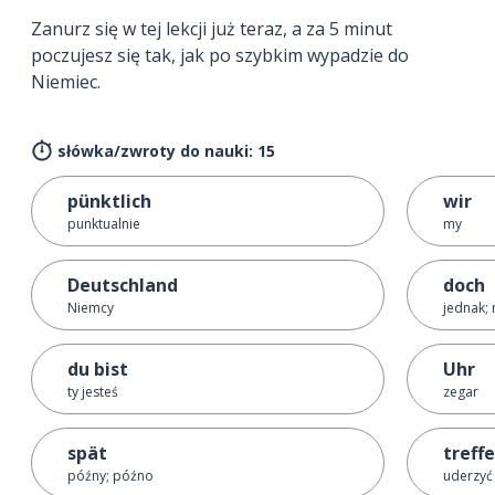
Zanurz się w tej lekcji już teraz, a za 5 minut
poczujesz się tak, jak po szybkim wypadzie do
Niemiec.
słówka/zwroty do nauki: 15
pünktlich
wir
punktualnie
my
Deutschland
doch
Niemcy
jednak; 
du bist
Uhr
ty jesteś
zegar
spät
treff
późny; późno
uderzyć