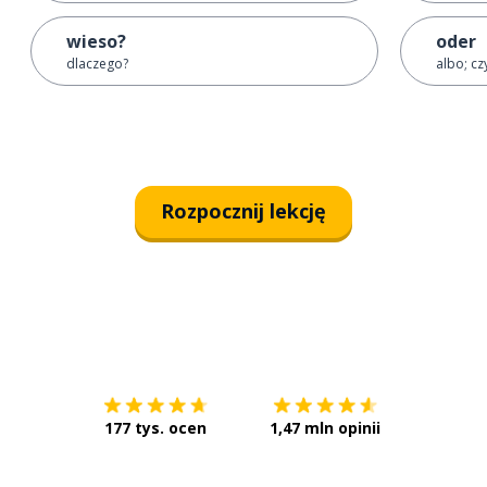
wieso?
oder
dlaczego?
albo; cz
Rozpocznij lekcję
Pobierz z
App Store
Pobierz 
177 tys. ocen
1,47 mln opinii