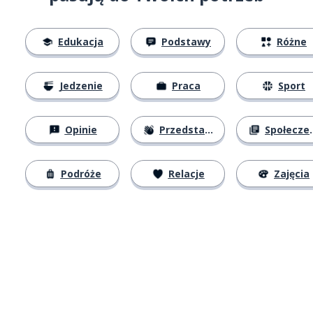
Edukacja
Podstawy
Różne
Jedzenie
Praca
Sport
Opinie
Przedstawianie się
Społeczeństwo
Podróże
Relacje
Zajęcia
Pobierz z
App Store
Pobierz 