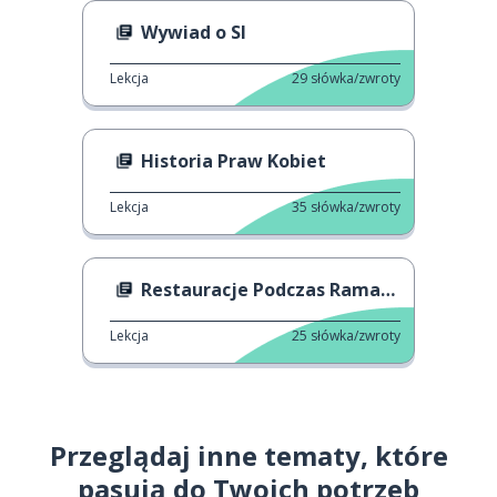
Wywiad o SI
Lekcja
29
słówka/zwroty
Historia Praw Kobiet
Lekcja
35
słówka/zwroty
Restauracje Podczas Ramadanu
Lekcja
25
słówka/zwroty
Przeglądaj inne tematy, które
pasują do Twoich potrzeb