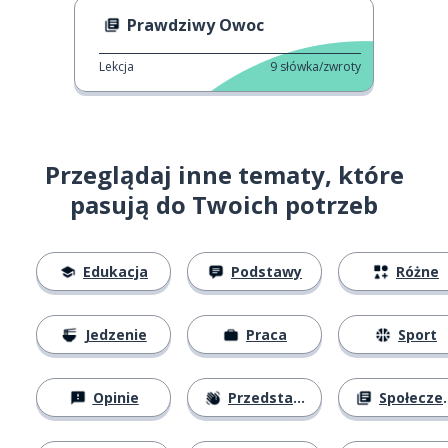
Prawdziwy Owoc
Lekcja
9
słówka/zwroty
Przeglądaj inne tematy, które
pasują do Twoich potrzeb
Edukacja
Podstawy
Różne
Jedzenie
Praca
Sport
Opinie
Przedstawianie się
Społeczeństwo