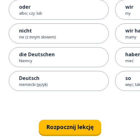
oder
wir
albo; czy; lub
my
nicht
wir h
nie (z innym słowem)
mamy
die Deutschen
habe
Niemcy
mieć
Deutsch
so
niemiecki (język)
więc; ta
Rozpocznij lekcję