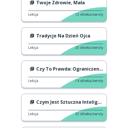
Twoje Zdrowie, Mała
Lekcja
12
słówka/zwroty
Tradycje Na Dzień Ojca
Lekcja
25
słówka/zwroty
Czy To Prawda: Ograniczenie Prędkości w Niemczech
Lekcja
14
słówka/zwroty
Czym Jest Sztuczna Inteligencja
Lekcja
32
słówka/zwroty