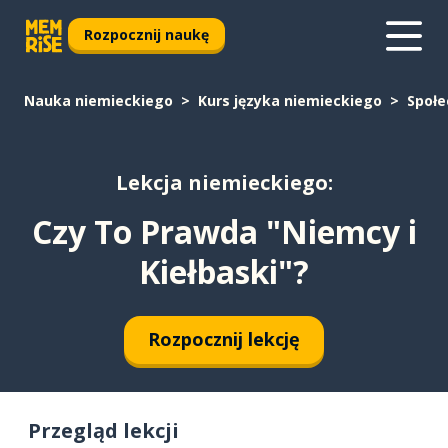
Rozpocznij naukę
Nauka niemieckiego
Kurs języka niemieckiego
Społ
Lekcja niemieckiego:
Czy To Prawda "Niemcy i
Kiełbaski"?
Rozpocznij lekcję
Przegląd lekcji