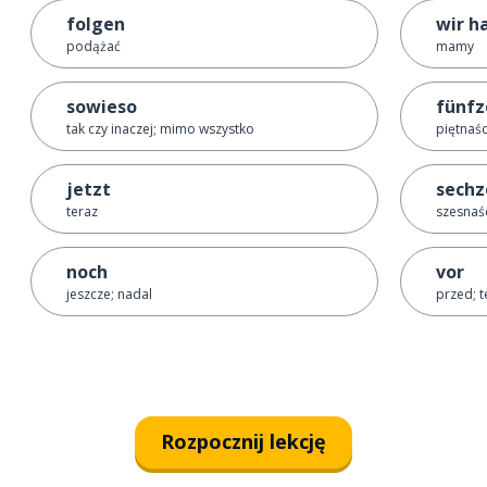
folgen
wir h
podążać
mamy
sowieso
fünfz
tak czy inaczej; mimo wszystko
piętnaśc
jetzt
sechz
teraz
szesnaśc
noch
vor
jeszcze; nadal
przed; 
Rozpocznij lekcję