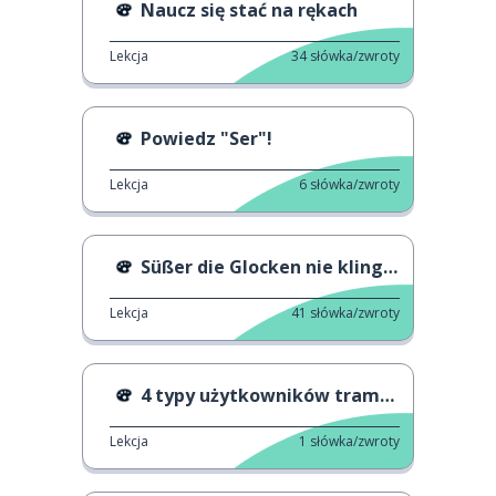
Naucz się stać na rękach
Lekcja
34
słówka/zwroty
Powiedz "Ser"!
Lekcja
6
słówka/zwroty
Süßer die Glocken nie klingen
Lekcja
41
słówka/zwroty
4 typy użytkowników trampoliny
Lekcja
1
słówka/zwroty