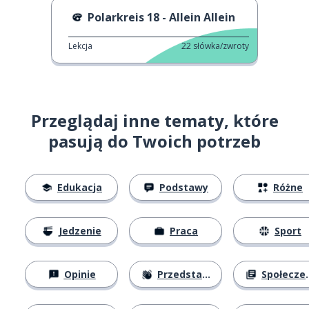
Polarkreis 18 - Allein Allein
Lekcja
22
słówka/zwroty
Przeglądaj inne tematy, które
pasują do Twoich potrzeb
Edukacja
Podstawy
Różne
Jedzenie
Praca
Sport
Opinie
Przedstawianie się
Społeczeństwo