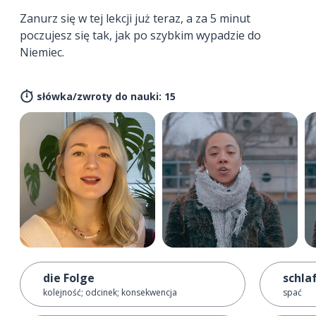
Zanurz się w tej lekcji już teraz, a za 5 minut
poczujesz się tak, jak po szybkim wypadzie do
Niemiec.
słówka/zwroty do nauki: 15
die Folge
schla
kolejność; odcinek; konsekwencja
spać