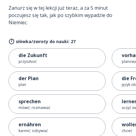
Zanurz się w tej lekcji już teraz, a za 5 minut
poczujesz się tak, jak po szybkim wypadzie do
Niemiec.
słówka/zwroty do nauki: 27
die Zukunft
vorh
przyszłość
planowa
der Plan
die F
plan
język o
sprechen
lerne
mówić; rozmawiać
uczyć si
ernähren
wolle
karmić; odżywiać
chcieć