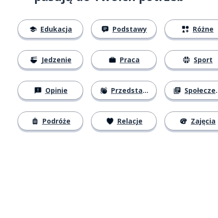
Edukacja
Podstawy
Różne
Jedzenie
Praca
Sport
Opinie
Przedstawianie się
Społeczeństwo
Podróże
Relacje
Zajęcia
Pobierz z
App Store
Pobierz 