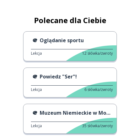
Polecane dla Ciebie
Oglądanie sportu
Lekcja
12
słówka/zwroty
Powiedz "Ser"!
Lekcja
6
słówka/zwroty
Muzeum Niemieckie w Monachium
Lekcja
35
słówka/zwroty