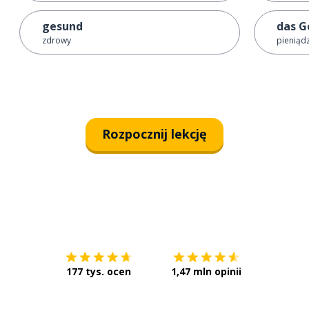
gesund
das G
zdrowy
pieniąd
Rozpocznij lekcję
Pobierz z
App Store
Pobierz 
177 tys. ocen
1,47 mln opinii