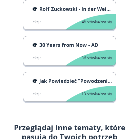
Rolf Zuckowski - In der Weihnachtsbäckerei
Lekcja
48
słówka/zwroty
30 Years from Now - AD
Lekcja
36
słówka/zwroty
Jak Powiedzieć "Powodzenia"
Lekcja
13
słówka/zwroty
Przeglądaj inne tematy, które
pasują do Twoich potrzeb