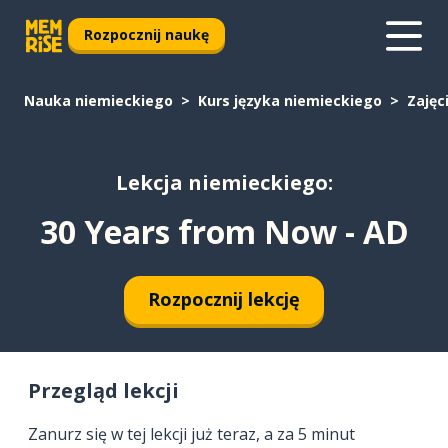
Rozpocznij naukę
Nauka niemieckiego
Kurs języka niemieckiego
Zajęc
Lekcja niemieckiego:
30 Years from Now - AD
Rozpocznij lekcję
Przegląd lekcji
Zanurz się w tej lekcji już teraz, a za 5 minut