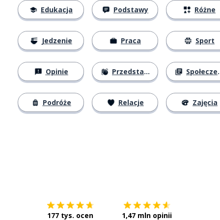
Edukacja
Podstawy
Różne
Jedzenie
Praca
Sport
Opinie
Przedstawianie się
Społeczeństwo
Podróże
Relacje
Zajęcia
Pobierz z
App Store
Pobierz 
177 tys. ocen
1,47 mln opinii