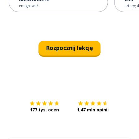
emigrować
cztery; 4
Rozpocznij lekcję
Pobierz z
App Store
Pobierz 
177 tys. ocen
1,47 mln opinii