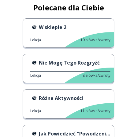
Polecane dla Ciebie
W sklepie 2
Lekcja
19
słówka/zwroty
Nie Mogę Tego Rozgryźć
Lekcja
8
słówka/zwroty
Różne Aktywności
Lekcja
11
słówka/zwroty
Jak Powiedzieć "Powodzenia"