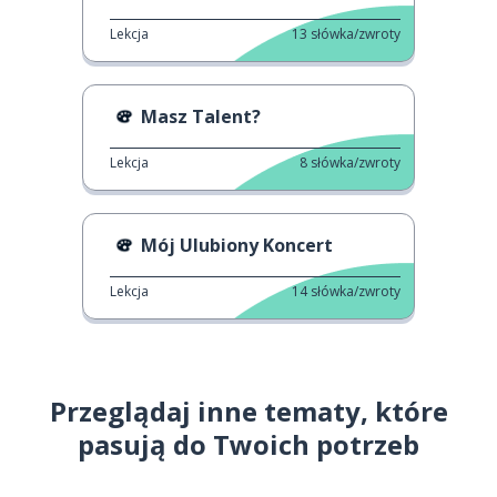
Lekcja
13
słówka/zwroty
Masz Talent?
Lekcja
8
słówka/zwroty
Mój Ulubiony Koncert
Lekcja
14
słówka/zwroty
Przeglądaj inne tematy, które
pasują do Twoich potrzeb