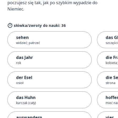
poczujesz się tak, jak po szybkim wypadzie do
Niemiec.
słówka/zwroty do nauki: 36
sehen
das G
widzieć; patrzeć
szczęśc
das Jahr
die F
rok
kobieta
der Esel
die S
osioł
strona
das Huhn
hoffe
kurczak (cały)
mieć na
auswandern
vier