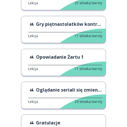
Lekcja
25
słówka/zwroty
Gry piętnastolatków kontra gry dwudziestolatków
Lekcja
17
słówka/zwroty
Opowiadanie Żartu 1
Lekcja
11
słówka/zwroty
Oglądanie seriali się zmieniło
Lekcja
29
słówka/zwroty
Gratulacje