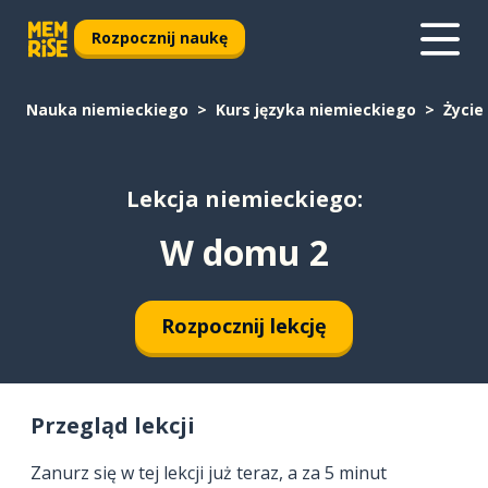
Rozpocznij naukę
Nauka niemieckiego
Kurs języka niemieckiego
Życie
Lekcja niemieckiego:
W domu 2
Rozpocznij lekcję
Przegląd lekcji
Zanurz się w tej lekcji już teraz, a za 5 minut