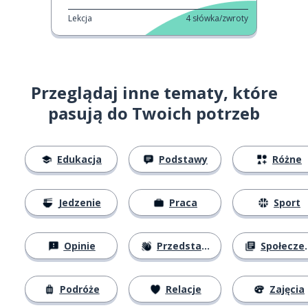
Lekcja
4
słówka/zwroty
Przeglądaj inne tematy, które
pasują do Twoich potrzeb
Edukacja
Podstawy
Różne
Jedzenie
Praca
Sport
Opinie
Przedstawianie się
Społeczeństwo
Podróże
Relacje
Zajęcia