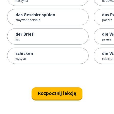
naczynia
nadawca
das Geschirr spülen
das P
zmywać naczynia
paczka
der Brief
die W
list
pranie
schicken
die W
wysyłać
robić pr
Rozpocznij lekcję