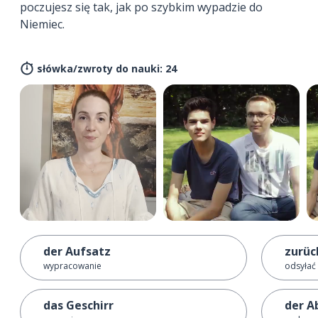
poczujesz się tak, jak po szybkim wypadzie do
Niemiec.
słówka/zwroty do nauki: 24
der Aufsatz
zurüc
wypracowanie
odsyłać
das Geschirr
der A