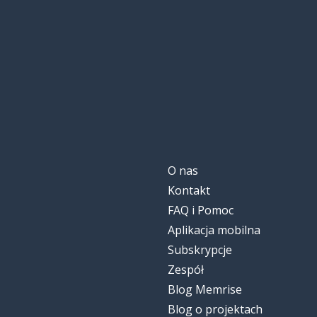
problem
el problema
taki sam; sam
mismo
socjalistyczny
socialista
rozważyć
considerar
O nas
tak; w ten spos
así
Kontakt
FAQ i Pomoc
jedyny; jedyna
el único; la única
Aplikacja mobilna
Subskrypcje
raz; kiedyś
una vez
Zespół
Blog Memrise
kościół
la iglesia
Blog o projektach