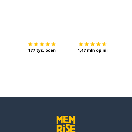
Pobierz z
App Store
Pobier
177 tys. ocen
1,47 mln opinii
lubię
się
nie to
; obchodzić