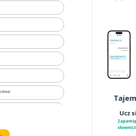
pstwa)
Tajem
Ucz s
Zapamię
słownic