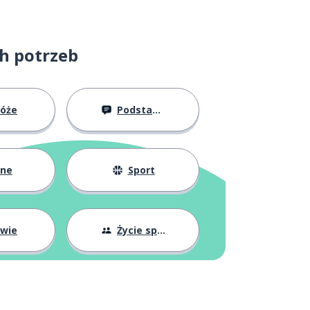
ch potrzeb
róże
Podstawy
żne
Sport
owie
Życie społeczne