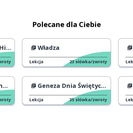
iedzać
Polecane dla Ciebie
nii
Władza
wroty
Lekcja
23
słówka/zwroty
Lek
hcieć
wa
Geneza Dnia Świętych Niewiniątek
ież
wroty
Lekcja
35
słówka/zwroty
Lek
yglądać
 ustawy