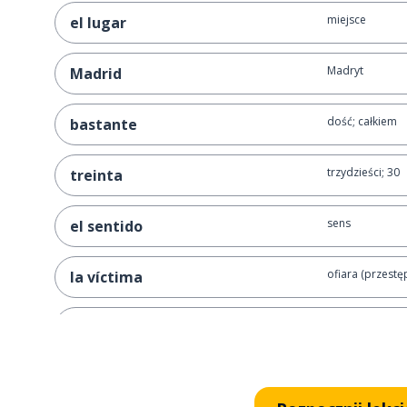
miejsce
el lugar
Madryt
Madrid
dość; całkiem
bastante
trzydzieści; 30
treinta
sens
el sentido
ofiara (przestę
la víctima
wojna
la guerra
na zewnątrz
fuera