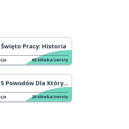
Święto Pracy: Historia
cja
68
słówka/zwroty
5 Powodów Dla Których Nie Istnieje Hetero Pride
cja
28
słówka/zwroty