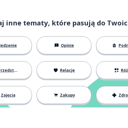
r
j inne tematy, które pasują do Twoi
Jedzenie
Opinie
Pod
 nosić; przynosić
zedstawianie się
Relacje
Ró
Zajęcia
Zakupy
Zdr