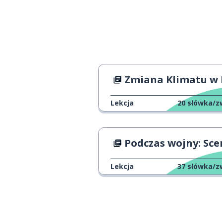
odwiedzać; zw
visitar
rok
el año
dokładnie
exactamente
Zmiana Klimatu w Hiszpa
pamięć
la memoria
Lekcja
20
słówka/z
życzyć sobie; c
desear
Podczas wojny: Scena filmo
też; także; równ
también
Lekcja
37
słówka/z
wydawać się; w
parecer
prawo; projekt
la ley