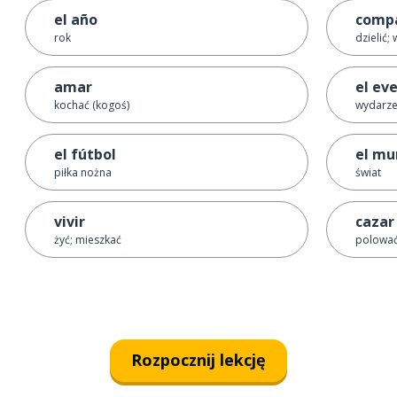
el año
compa
rok
dzielić;
amar
el ev
kochać (kogoś)
wydarze
el fútbol
el mu
piłka nożna
świat
vivir
cazar
żyć; mieszkać
polować
Rozpocznij lekcję