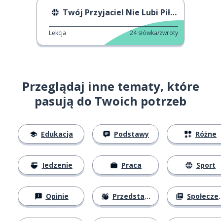
Twój Przyjaciel Nie Lubi Piłki Nożnej
Lekcja
24
słówka/zwroty
Przeglądaj inne tematy, które
pasują do Twoich potrzeb
Edukacja
Podstawy
Różne
Jedzenie
Praca
Sport
Opinie
Przedstawianie się
Społeczeństwo