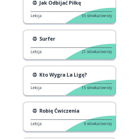
Jak Odbijać Piłkę
Lekcja
55
słówka/zwroty
Surfer
Lekcja
21
słówka/zwroty
Kto Wygra La Ligę?
Lekcja
15
słówka/zwroty
Robię Ćwiczenia
Lekcja
6
słówka/zwroty