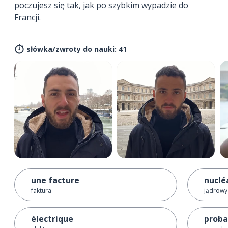
poczujesz się tak, jak po szybkim wypadzie do
Francji.
słówka/zwroty do nauki: 41
une facture
nuclé
faktura
jądrowy
électrique
prob