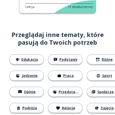
Lekcja
15
słówka/zwroty
Przeglądaj inne tematy, które
pasują do Twoich potrzeb
Edukacja
Podstawy
Różne
Jedzenie
Praca
Sport
Opinie
Przedstawianie się
Społeczeństwo
Podróże
Relacje
Zajęcia