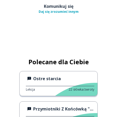
Komunikuj się
Daj się zrozumieć innym
Polecane dla Ciebie
Ostre starcia
Lekcja
22
słówka/zwroty
Przymiotniki Z Końcówką "-able"