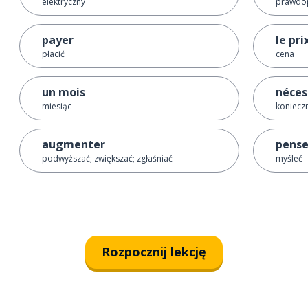
elektryczny
prawdo
payer
le pri
płacić
cena
un mois
néces
miesiąc
koniecz
augmenter
pense
podwyższać; zwiększać; zgłaśniać
myśleć
Rozpocznij lekcję