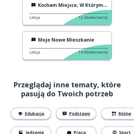
Kocham Miejsce, W Którym Mieszkasz
Lekcja
12
słówka/zwroty
Moje Nowe Mieszkanie
Lekcja
14
słówka/zwroty
Przeglądaj inne tematy, które
pasują do Twoich potrzeb
Edukacja
Podstawy
Różne
Jedzenie
Praca
Sport