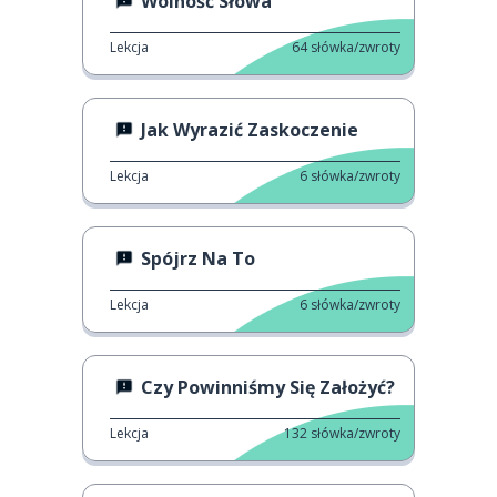
Wolność Słowa
Lekcja
64
słówka/zwroty
Jak Wyrazić Zaskoczenie
Lekcja
6
słówka/zwroty
Spójrz Na To
Lekcja
6
słówka/zwroty
Czy Powinniśmy Się Założyć?
Lekcja
132
słówka/zwroty