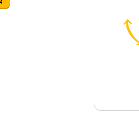
ę
ba
ać
o; wyznać
plikowany