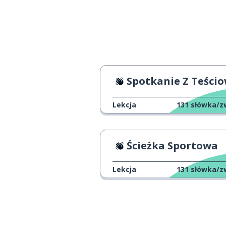
oczywiście
bien sûr
stopień (schod
la marche
raz; kiedyś
une fois
Spotkanie Z Teściowy
na przykład
par exemple
Lekcja
131
słówka/z
lepiej
mieux
Ścieżka Sportowa
tak to już jest
c'est comme ça
Lekcja
131
słówka/z
nazwa
le nom
wysoki; duży
grand