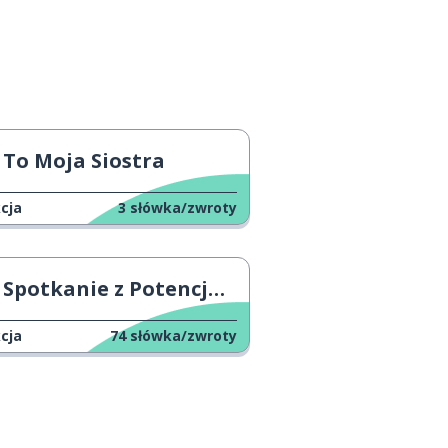
To Moja Siostra
cja
3
słówka/zwroty
Spotkanie z Potencjalnym Klientem
cja
74
słówka/zwroty