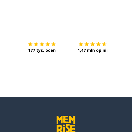
Pobierz z
App Store
Pobier
177 tys. ocen
1,47 mln opinii