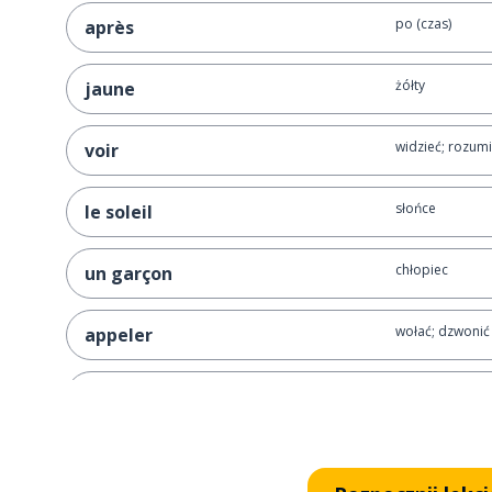
po (czas)
après
żółty
jaune
widzieć; rozum
voir
słońce
le soleil
chłopiec
un garçon
wołać; dzwonić
appeler
zgubiony
perdu
magiczny
magique