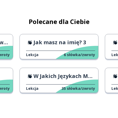
Polecane dla Ciebie
ów)
mi
Jak masz na imię? 3
wroty
Lekcja
6
słówka/zwroty
Lek
W Jakich Językach Mówisz?
wroty
Lekcja
35
słówka/zwroty
Lek