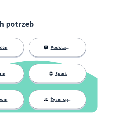
ch potrzeb
róże
Podstawy
żne
Sport
owie
Życie społeczne