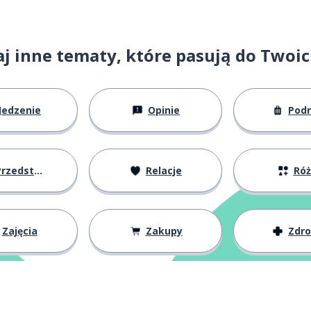
j inne tematy, które pasują do Twoi
 (mówione przez mężczyznę)
Jedzenie
Opinie
Pod
wlekać
zedstawianie się
Relacje
Ró
zywać
Zajęcia
Zakupy
Zdr