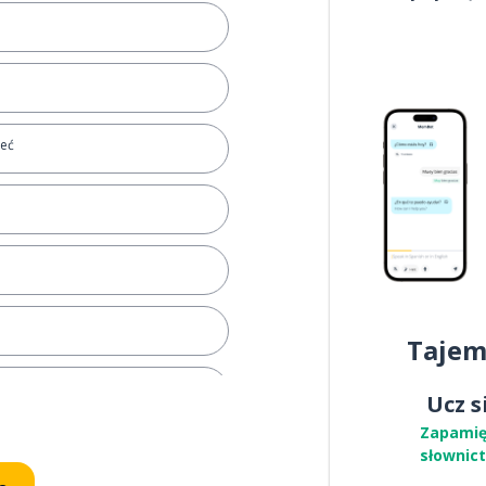
ieć
Tajem
Ucz s
Zapamię
słownic