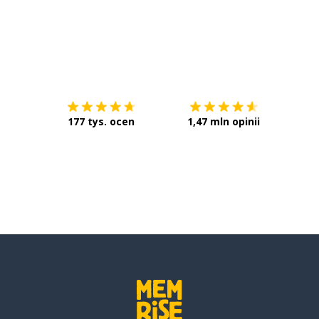
Pobierz z
App Store
Pobier
177 tys. ocen
1,47 mln opinii