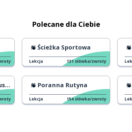
Polecane dla Ciebie
Ścieżka Sportowa
wroty
Lekcja
131
słówka/zwroty
Lek
u?
Poranna Rutyna
wroty
Lekcja
154
słówka/zwroty
Lek