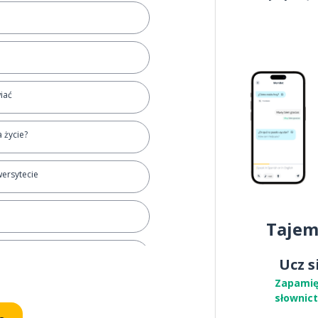
iać
a życie?
wersytecie
Tajem
Ucz s
Zapamię
słownic