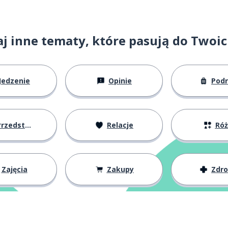
j inne tematy, które pasują do Twoi
Jedzenie
Opinie
Pod
zedstawianie się
Relacje
Ró
Zajęcia
Zakupy
Zdr