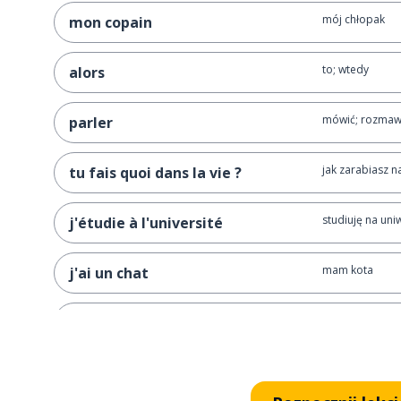
mój chłopak
mon copain
to; wtedy
alors
mówić; rozmaw
parler
jak zarabiasz n
tu fais quoi dans la vie ?
studiuję na uni
j'étudie à l'université
mam kota
j'ai un chat
uwielbiam!
j'adore !
masz psa?
tu as un chien ?