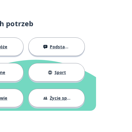
ch potrzeb
róże
Podstawy
żne
Sport
owie
Życie społeczne