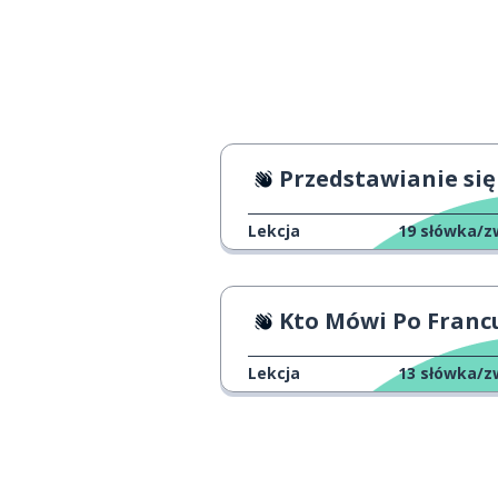
Przedstawianie się
Lekcja
19
słówka/z
Kto Mówi Po Francusk
Lekcja
13
słówka/z