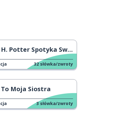
H. Potter Spotyka Swoich Przyjaciół
cja
32
słówka/zwroty
To Moja Siostra
cja
3
słówka/zwroty