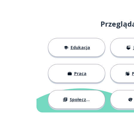
Przegląda
Edukacja
Praca
Pr
Społeczeństwo