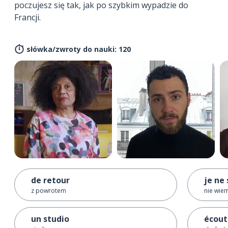
poczujesz się tak, jak po szybkim wypadzie do
Francji.
słówka/zwroty do nauki: 120
de retour
je ne 
z powrotem
nie wie
un studio
écout