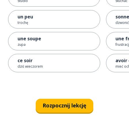
studio
słuchać
un peu
sonne
trochę
dzwonić
une soupe
une f
zupa
frustrac
ce soir
avoir
dziś wieczorem
mieć oc
Rozpocznij lekcję