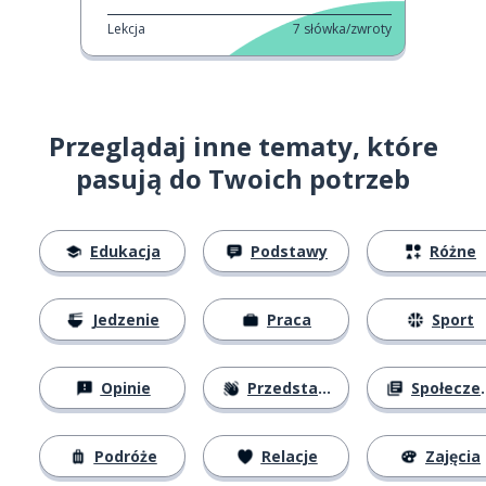
Lekcja
7
słówka/zwroty
Przeglądaj inne tematy, które
pasują do Twoich potrzeb
Edukacja
Podstawy
Różne
Jedzenie
Praca
Sport
Opinie
Przedstawianie się
Społeczeństwo
Podróże
Relacje
Zajęcia