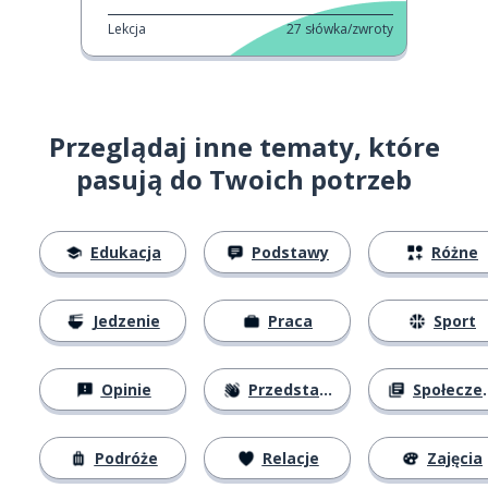
Lekcja
27
słówka/zwroty
Przeglądaj inne tematy, które
pasują do Twoich potrzeb
Edukacja
Podstawy
Różne
Jedzenie
Praca
Sport
Opinie
Przedstawianie się
Społeczeństwo
Podróże
Relacje
Zajęcia