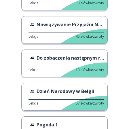
Lekcja
3
słówka/zwroty
Nawiązywanie Przyjaźni Na Uczelni
Lekcja
45
słówka/zwroty
Do zobaczenia następnym razem
Lekcja
13
słówka/zwroty
Dzień Narodowy w Belgii
Lekcja
57
słówka/zwroty
Pogoda 1