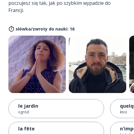
poczujesz się tak, jak po szybkim wypadzie do
Francji.
słówka/zwroty do nauki: 16
le jardin
quelq
ogród
ktoś
la fête
n'imp