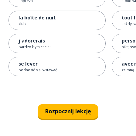
impreza
ktokolw
la boîte de nuit
tout 
klub
każdy; 
j'adorerais
perso
bardzo bym chciał
nikt; os
se lever
avec 
podnosić się; wstawać
ze mną
Rozpocznij lekcję