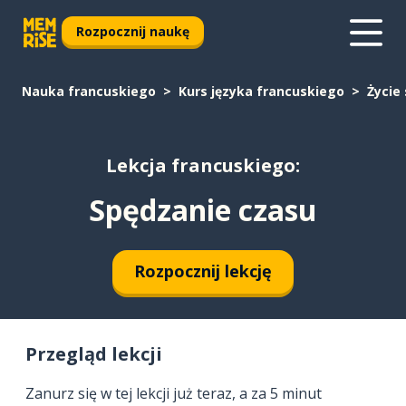
Rozpocznij naukę
Nauka francuskiego
Kurs języka francuskiego
Życie
Lekcja francuskiego:
Spędzanie czasu
Rozpocznij lekcję
Przegląd lekcji
Zanurz się w tej lekcji już teraz, a za 5 minut