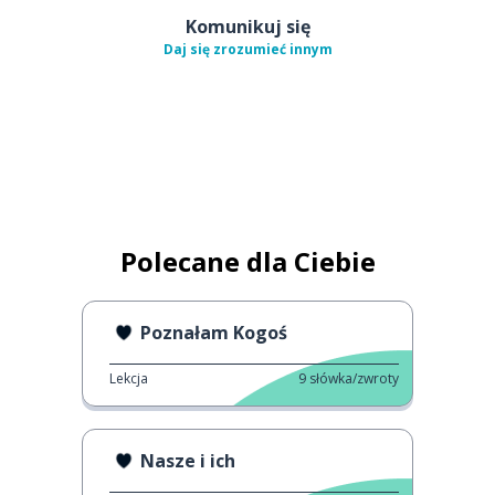
Komunikuj się
Daj się zrozumieć innym
Polecane dla Ciebie
Poznałam Kogoś
Lekcja
9
słówka/zwroty
Nasze i ich