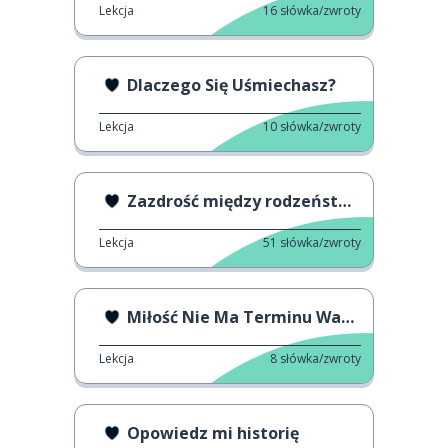
Lekcja
16
słówka/zwroty
Dlaczego Się Uśmiechasz?
Lekcja
10
słówka/zwroty
Zazdrość między rodzeństwem
Lekcja
51
słówka/zwroty
Miłość Nie Ma Terminu Ważności
Lekcja
8
słówka/zwroty
Opowiedz mi historię