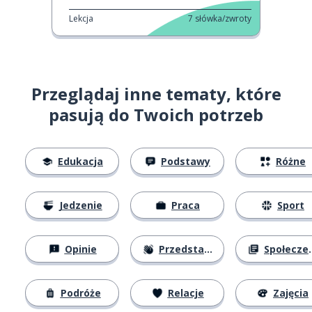
Lekcja
7
słówka/zwroty
Przeglądaj inne tematy, które
pasują do Twoich potrzeb
Edukacja
Podstawy
Różne
Jedzenie
Praca
Sport
Opinie
Przedstawianie się
Społeczeństwo
Podróże
Relacje
Zajęcia