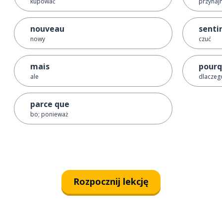
kupować
przynajm
nouveau
senti
nowy
czuć
mais
pourq
ale
dlaczeg
parce que
bo; ponieważ
Rozpocznij lekcję