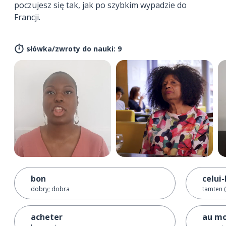
poczujesz się tak, jak po szybkim wypadzie do
Francji.
słówka/zwroty do nauki: 9
bon
celui-
dobry; dobra
tamten 
acheter
au mo