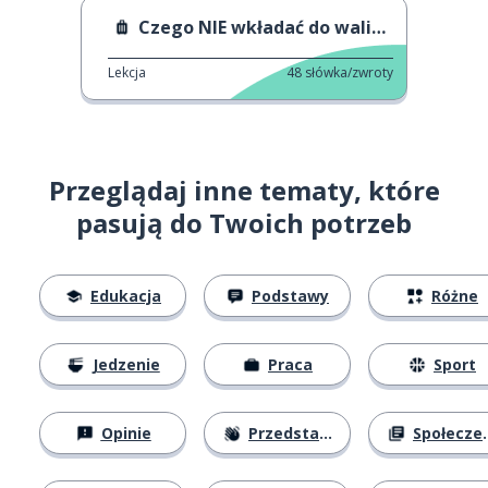
Czego NIE wkładać do walizki
Lekcja
48
słówka/zwroty
Przeglądaj inne tematy, które
pasują do Twoich potrzeb
Edukacja
Podstawy
Różne
Jedzenie
Praca
Sport
Opinie
Przedstawianie się
Społeczeństwo