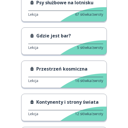
Psy służbowe na lotnisku
Lekcja
67
słówka/zwroty
Gdzie jest bar?
Lekcja
5
słówka/zwroty
Przestrzeń kosmiczna
Lekcja
16
słówka/zwroty
Kontynenty i strony świata
Lekcja
12
słówka/zwroty