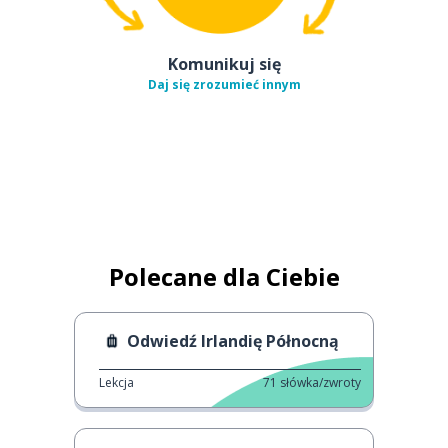
Komunikuj się
Daj się zrozumieć innym
Polecane dla Ciebie
Odwiedź Irlandię Północną
Lekcja
71
słówka/zwroty