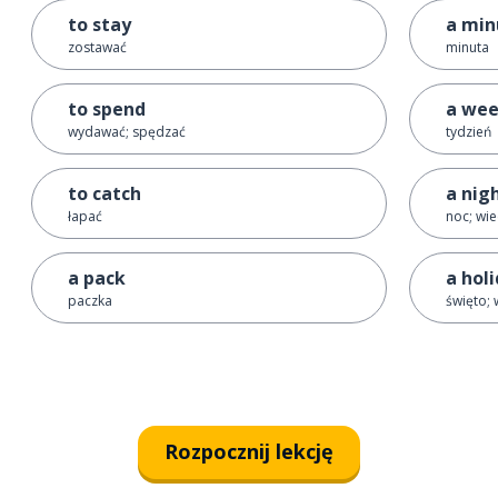
to stay
a min
zostawać
minuta
to spend
a we
wydawać; spędzać
tydzień
to catch
a nig
łapać
noc; wi
a pack
a hol
paczka
święto; 
Rozpocznij lekcję