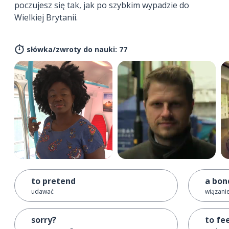
poczujesz się tak, jak po szybkim wypadzie do
Wielkiej Brytanii.
słówka/zwroty do nauki: 77
to pretend
a bon
udawać
wiązanie
sorry?
to fe