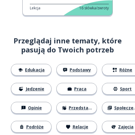
Lekcja
16
słówka/zwroty
Przeglądaj inne tematy, które
pasują do Twoich potrzeb
Edukacja
Podstawy
Różne
Jedzenie
Praca
Sport
Opinie
Przedstawianie się
Społeczeństwo
Podróże
Relacje
Zajęcia