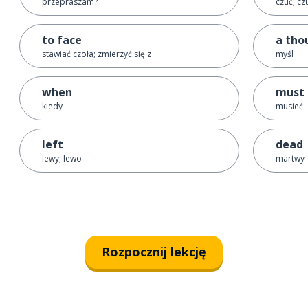
przepraszam?
czuć; cz
to face
a tho
stawiać czoła; zmierzyć się z
myśl
when
must
kiedy
musieć
left
dead
lewy; lewo
martwy
Rozpocznij lekcję