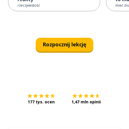
rzeczywistość
mieć zna
Rozpocznij lekcję
Pobierz z
App Store
Pobierz 
177 tys. ocen
1,47 mln opinii