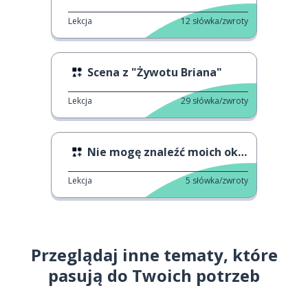
Lekcja
12
słówka/zwroty
Scena z "Żywotu Briana"
Lekcja
29
słówka/zwroty
Nie mogę znaleźć moich okularów
Lekcja
5
słówka/zwroty
Przeglądaj inne tematy, które
pasują do Twoich potrzeb