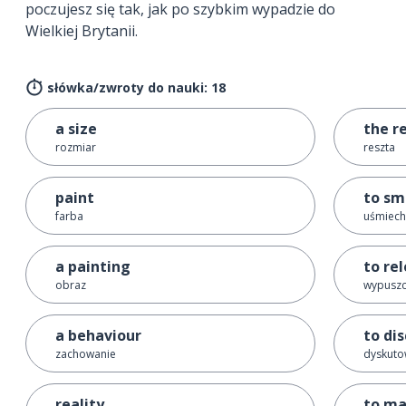
poczujesz się tak, jak po szybkim wypadzie do
Wielkiej Brytanii.
słówka/zwroty do nauki: 18
a size
the r
rozmiar
reszta
paint
to sm
farba
uśmiech
a painting
to re
obraz
wypuszc
a behaviour
to di
zachowanie
dyskuto
reality
to ma