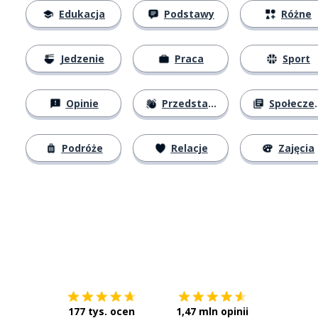
Edukacja
Podstawy
Różne
Jedzenie
Praca
Sport
Opinie
Przedstawianie się
Społeczeństwo
Podróże
Relacje
Zajęcia
Pobierz z
App Store
Pobierz 
177 tys. ocen
1,47 mln opinii