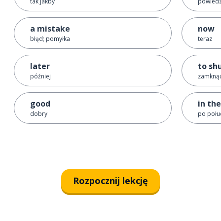
tak jakby
powiedz
a mistake
now
błąd; pomyłka
teraz
later
to sh
później
zamkną
good
in th
dobry
po połu
Rozpocznij lekcję