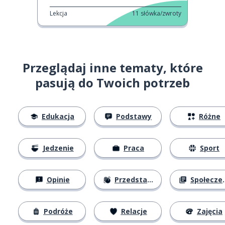
Lekcja
11
słówka/zwroty
Przeglądaj inne tematy, które
pasują do Twoich potrzeb
Edukacja
Podstawy
Różne
Jedzenie
Praca
Sport
Opinie
Przedstawianie się
Społeczeństwo
Podróże
Relacje
Zajęcia