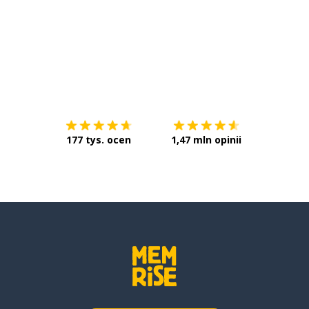
Pobierz z
App Store
Pobierz 
177 tys. ocen
1,47 mln opinii