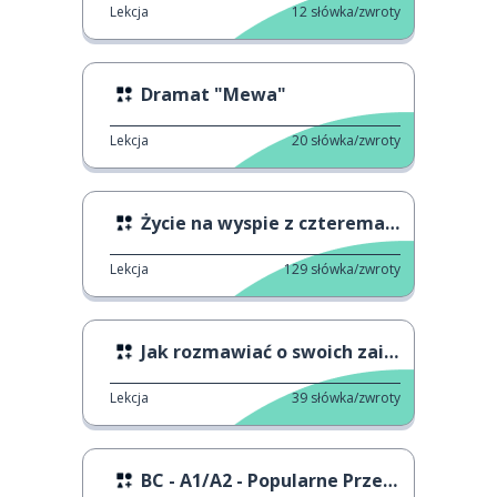
Lekcja
12
słówka/zwroty
Dramat "Mewa"
Lekcja
20
słówka/zwroty
Życie na wyspie z czterema osobami
Lekcja
129
słówka/zwroty
Jak rozmawiać o swoich zainteresowaniach
Lekcja
39
słówka/zwroty
BC - A1/A2 - Popularne Przedmioty