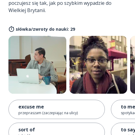
poczujesz się tak, jak po szybkim wypadzie do
Wielkiej Brytanii.
słówka/zwroty do nauki: 29
excuse me
to m
przepraszam (zaczepiając na ulicy)
spotyka
sort of
to sa