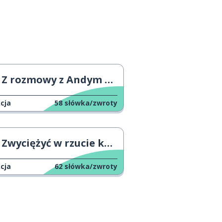
Z rozmowy z Andym Murrayem
cja
58
słówka/zwroty
Zwyciężyć w rzucie kamieniem
cja
62
słówka/zwroty