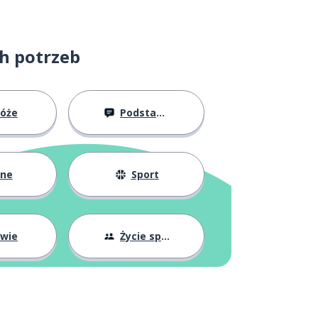
ch potrzeb
róże
Podstawy
żne
Sport
owie
Życie społeczne