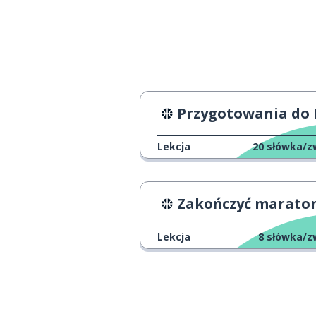
nadgodziny; d
overtime
kłopot
a hassle
trzymać; dotrz
to keep
Przygotowania do Igrzysk Olimpijskich Paryż 
koszyk
a basket
Lekcja
20
słówka/z
chcieć
to want
Zakończyć marato
przychodzić
to come
Lekcja
8
słówka/z
na zewnątrz
outside
bohater
a hero