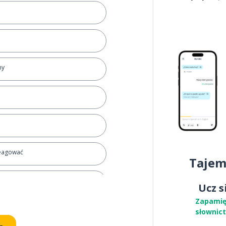
ny
eagować
Tajem
się
Ucz s
Zapamię
dać
słownic