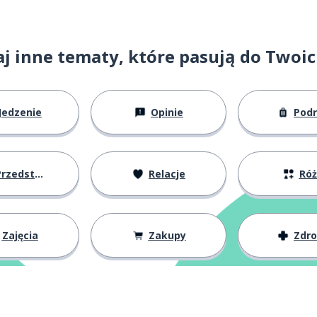
j inne tematy, które pasują do Twoi
Jedzenie
Opinie
Pod
zedstawianie się
Relacje
Ró
Zajęcia
Zakupy
Zdr