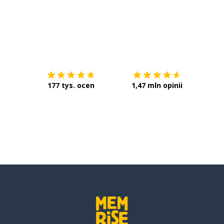
Pobierz z
App Store
Pobier
177 tys. ocen
1,47 mln opinii