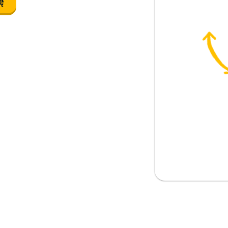
ę
ie przejmuj się
ewodzić