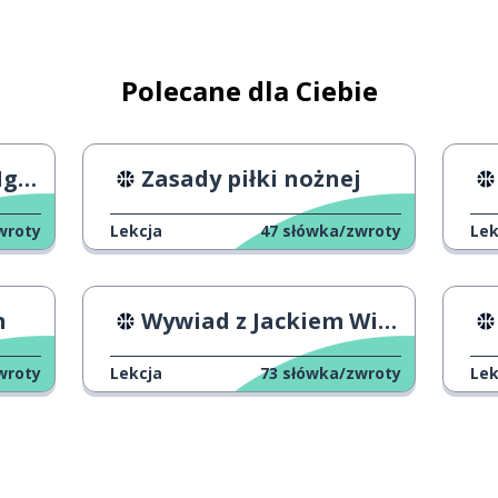
odatkowy czas
Polecane dla Ciebie
ymać; zachować
2024
Zasady piłki nożnej
wroty
Lekcja
47
słówka/zwroty
Lek
n
Wywiad z Jackiem Willisem
wroty
Lekcja
73
słówka/zwroty
Lek