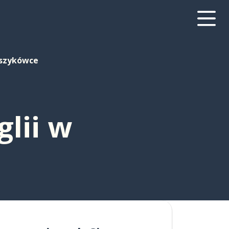
oszykówce
lii w