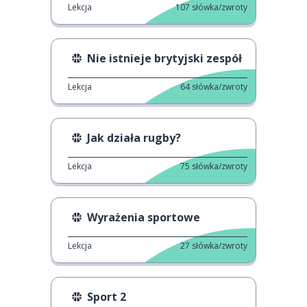
Lekcja
107
słówka/zwroty
Nie istnieje brytyjski zespół
Lekcja
64
słówka/zwroty
Jak działa rugby?
Lekcja
75
słówka/zwroty
Wyrażenia sportowe
Lekcja
27
słówka/zwroty
Sport 2