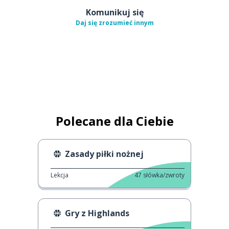
Komunikuj się
Daj się zrozumieć innym
Polecane dla Ciebie
Zasady piłki nożnej
Lekcja
47
słówka/zwroty
Gry z Highlands