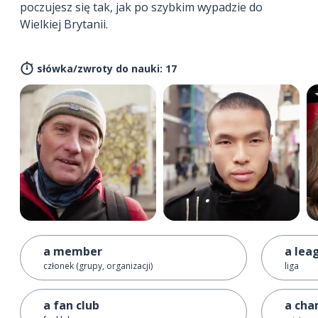
poczujesz się tak, jak po szybkim wypadzie do
Wielkiej Brytanii.
słówka/zwroty do nauki: 17
a member
a lea
członek (grupy, organizacji)
liga
a fan club
a cha