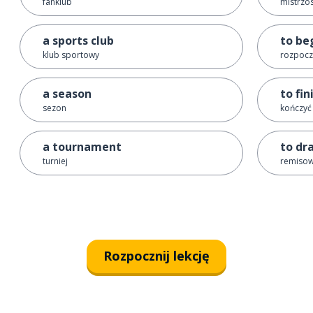
fanklub
mistrzo
a sports club
to be
klub sportowy
rozpocz
a season
to fin
sezon
kończyć
a tournament
to dr
turniej
remisow
Rozpocznij lekcję