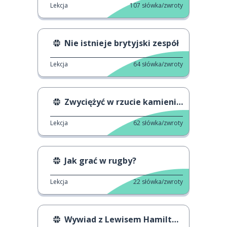
Lekcja
107
słówka/zwroty
Nie istnieje brytyjski zespół
Lekcja
64
słówka/zwroty
Zwyciężyć w rzucie kamieniem
Lekcja
62
słówka/zwroty
Jak grać w rugby?
Lekcja
22
słówka/zwroty
Wywiad z Lewisem Hamiltonem