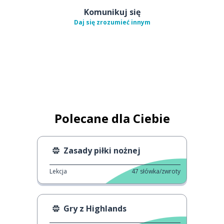
Komunikuj się
Daj się zrozumieć innym
Polecane dla Ciebie
Zasady piłki nożnej
Lekcja
47
słówka/zwroty
Gry z Highlands