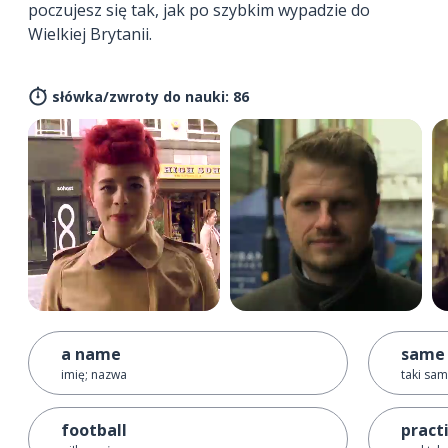
poczujesz się tak, jak po szybkim wypadzie do
Wielkiej Brytanii.
słówka/zwroty do nauki: 86
a name
same
imię; nazwa
taki sa
football
pract