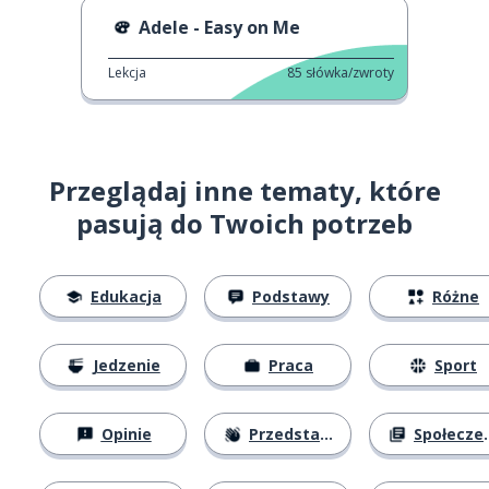
Adele - Easy on Me
Lekcja
85
słówka/zwroty
Przeglądaj inne tematy, które
pasują do Twoich potrzeb
Edukacja
Podstawy
Różne
Jedzenie
Praca
Sport
Opinie
Przedstawianie się
Społeczeństwo