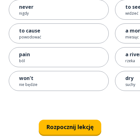
never
to se
nigdy
widzieć
to cause
a mo
powodować
miesiąc
pain
a rive
ból
rzeka
won't
dry
nie będzie
suchy
Rozpocznij lekcję