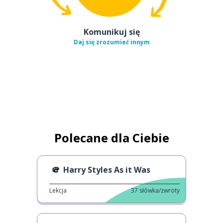
Komunikuj się
Daj się zrozumieć innym
Polecane dla Ciebie
Harry Styles As it Was
Lekcja
37
słówka/zwroty