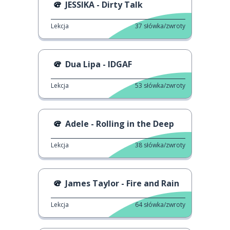
JESSIKA - Dirty Talk
Lekcja
37
słówka/zwroty
Dua Lipa - IDGAF
Lekcja
53
słówka/zwroty
Adele - Rolling in the Deep
Lekcja
38
słówka/zwroty
James Taylor - Fire and Rain
Lekcja
64
słówka/zwroty