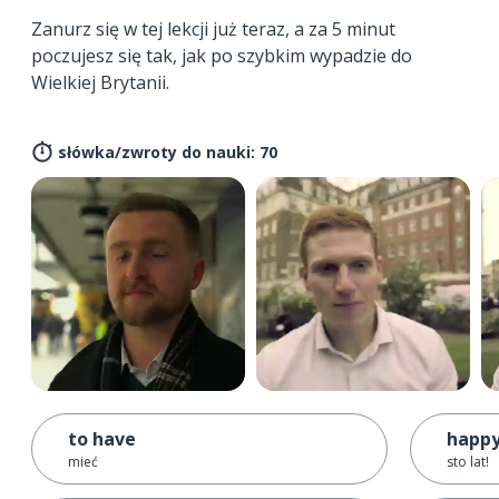
Zanurz się w tej lekcji już teraz, a za 5 minut
poczujesz się tak, jak po szybkim wypadzie do
Wielkiej Brytanii.
słówka/zwroty do nauki: 70
to have
happy
mieć
sto lat!