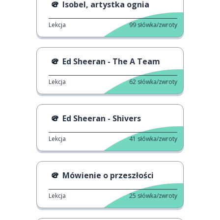
Isobel, artystka ognia
Lekcja
99
słówka/zwroty
Ed Sheeran - The A Team
Lekcja
62
słówka/zwroty
Ed Sheeran - Shivers
Lekcja
41
słówka/zwroty
Mówienie o przeszłości
Lekcja
25
słówka/zwroty