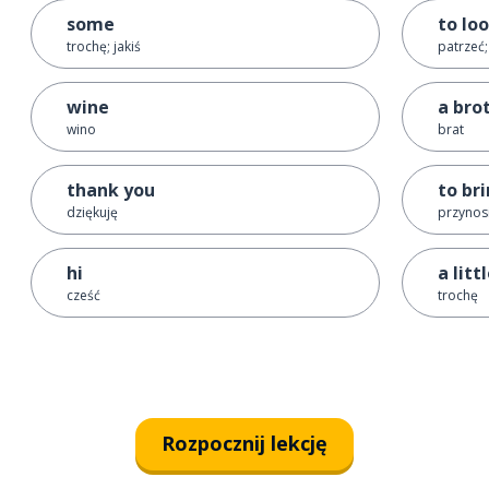
some
to lo
trochę; jakiś
patrzeć
wine
a bro
wino
brat
thank you
to br
dziękuję
przynosi
hi
a litt
cześć
trochę
Rozpocznij lekcję