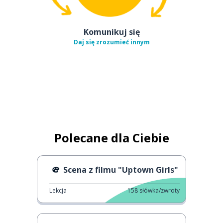
Komunikuj się
Daj się zrozumieć innym
Polecane dla Ciebie
Scena z filmu "Uptown Girls"
Lekcja
158
słówka/zwroty