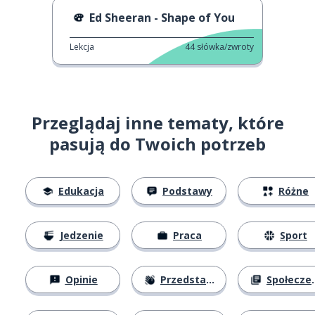
Ed Sheeran - Shape of You
Lekcja
44
słówka/zwroty
Przeglądaj inne tematy, które
pasują do Twoich potrzeb
Edukacja
Podstawy
Różne
Jedzenie
Praca
Sport
Opinie
Przedstawianie się
Społeczeństwo